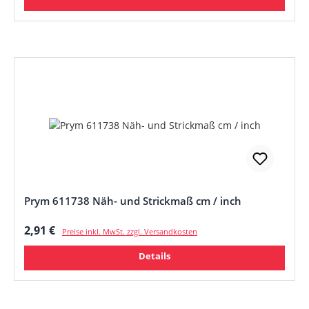
Prym 611738 Näh- und Strickmaß cm / inch
Regulärer Preis:
2,91 €
Preise inkl. MwSt. zzgl. Versandkosten
Details