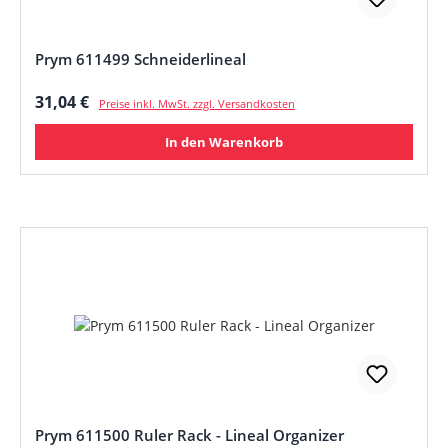
Prym 611499 Schneiderlineal
Regulärer Preis:
31,04 €
Preise inkl. MwSt. zzgl. Versandkosten
In den Warenkorb
Prym 611500 Ruler Rack - Lineal Organizer