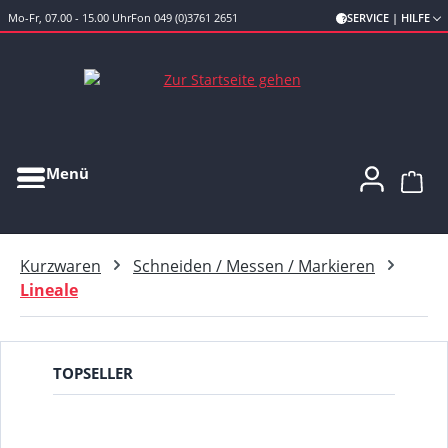
Mo-Fr, 07.00 - 15.00 Uhr
Fon 049 (0)3761 2651
SERVICE | HILFE
Zum Hauptinhalt springen
Menü
Ware
Kurzwaren
Schneiden / Messen / Markieren
Lineale
TOPSELLER