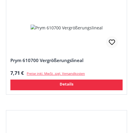
Prym 610700 Vergrößerungslineal
Regulärer Preis:
7,71 €
Preise inkl. MwSt. zzgl. Versandkosten
Details