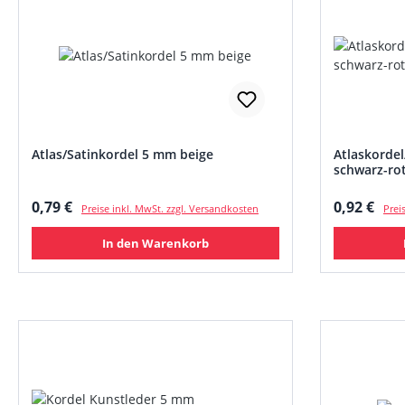
Atlas/Satinkordel 5 mm beige
Atlaskordel
schwarz-ro
Regulärer Preis:
Regulärer
0,79 €
0,92 €
Preise inkl. MwSt. zzgl. Versandkosten
Prei
In den Warenkorb