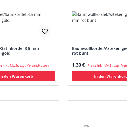
/Satinkordel 3,5 mm
Baumwollkordel/Azteken g
t-gold
rot bunt
 Preis:
Regulärer Preis:
1,30 €
se inkl. MwSt. zzgl. Versandkosten
Preise inkl. MwSt. zzgl. V
In den Warenkorb
In den Warenkor