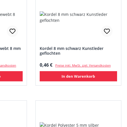
ewebt 8 mm
Kordel 8 mm schwarz Kunstleder
geflochten
Regulärer Preis:
0,46 €
ersandkosten
Preise inkl. MwSt. zzgl. Versandkosten
b
In den Warenkorb