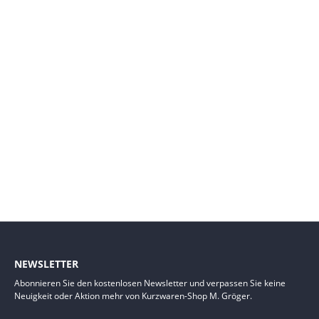
NEWSLETTER
Abonnieren Sie den kostenlosen Newsletter und verpassen Sie keine
Neuigkeit oder Aktion mehr von Kurzwaren-Shop M. Gröger.