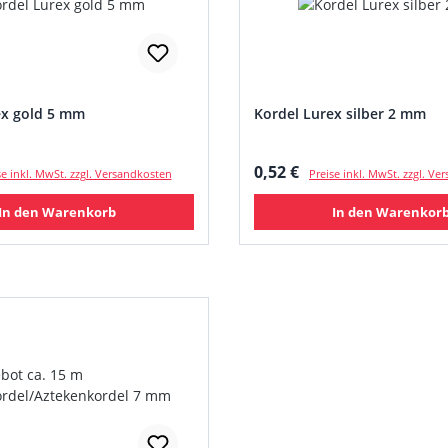
ex gold 5 mm
Kordel Lurex silber 2 mm
 Preis:
Regulärer Preis:
0,52 €
se inkl. MwSt. zzgl. Versandkosten
Preise inkl. MwSt. zzgl. V
In den Warenkorb
In den Warenkor