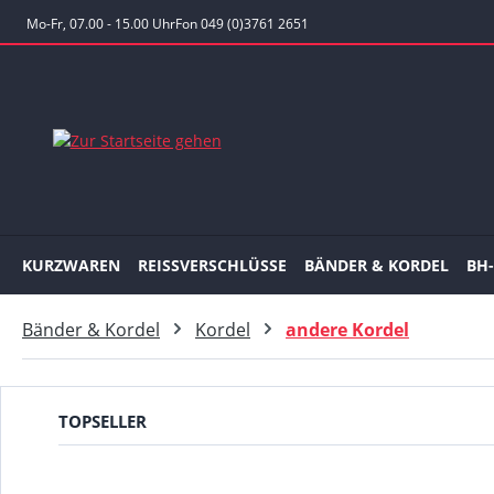
 Hauptinhalt springen
Zur Suche springen
Zur Hauptnavigation springen
Mo-Fr, 07.00 - 15.00 Uhr
Fon 049 (0)3761 2651
KURZWAREN
REISSVERSCHLÜSSE
BÄNDER & KORDEL
BH
Bänder & Kordel
Kordel
andere Kordel
TOPSELLER