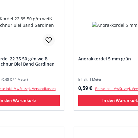
rdel 22 35 50 g/m weiß
Anorakkordel 5 mm grün
Schnur Blei Band Gardinen
 (0,65 € / 1 Meter)
Inhalt: 1 Meter
 Preis:
Regulärer Preis:
0,59 €
ise inkl. MwSt. zzgl. Versandkosten
Preise inkl. MwSt. zzgl. V
In den Warenkorb
In den Warenkor