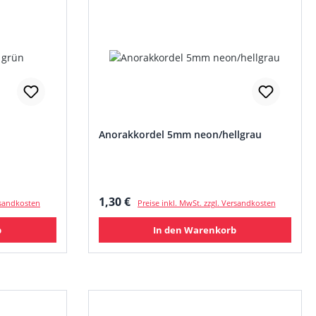
Anorakkordel 5mm neon/hellgrau
Regulärer Preis:
1,30 €
ersandkosten
Preise inkl. MwSt. zzgl. Versandkosten
b
In den Warenkorb