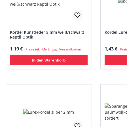
Kordel Kunstleder 5 mm weiß/schwarz
Kordel Lur
Reptil Optik
Regulärer Preis:
Regulärer
1,19 €
1,43 €
Preise inkl. MwSt. zzgl. Versandkosten
Prei
In den Warenkorb