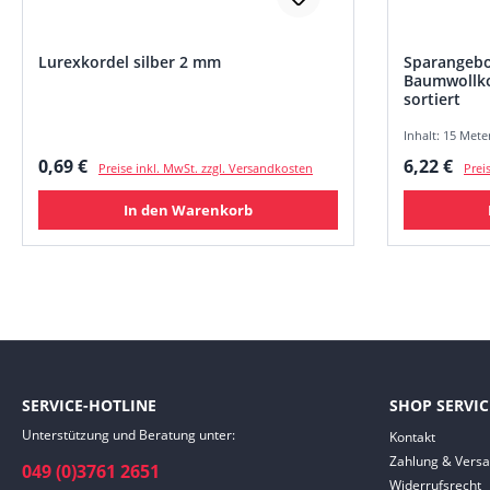
Lurexkordel silber 2 mm
Sparangebo
Baumwollko
sortiert
Inhalt: 15 Meter
Regulärer Preis:
Regulärer
0,69 €
6,22 €
Preise inkl. MwSt. zzgl. Versandkosten
Prei
In den Warenkorb
SERVICE-HOTLINE
SHOP SERVIC
Unterstützung und Beratung unter:
Kontakt
Zahlung & Vers
049 (0)3761 2651
Widerrufsrecht