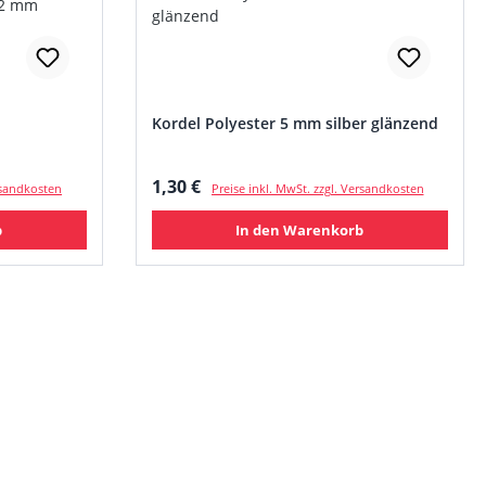
Kordel Polyester 5 mm silber glänzend
Regulärer Preis:
1,30 €
ersandkosten
Preise inkl. MwSt. zzgl. Versandkosten
b
In den Warenkorb