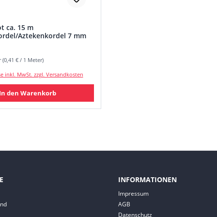
t ca. 15 m
rdel/Aztekenkordel 7 mm
 (0,41 € / 1 Meter)
 Preis:
se inkl. MwSt. zzgl. Versandkosten
In den Warenkorb
E
INFORMATIONEN
Impressum
and
AGB
Datenschutz