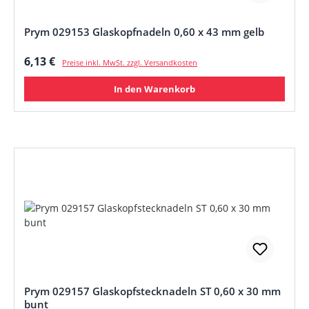
Prym 029153 Glaskopfnadeln 0,60 x 43 mm gelb
Regulärer Preis:
6,13 €
Preise inkl. MwSt. zzgl. Versandkosten
In den Warenkorb
Prym 029157 Glaskopfstecknadeln ST 0,60 x 30 mm
bunt