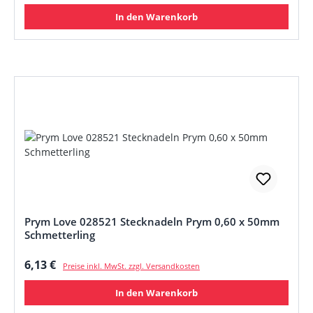
In den Warenkorb
Prym Love 028521 Stecknadeln Prym 0,60 x 50mm
Schmetterling
Regulärer Preis:
6,13 €
Preise inkl. MwSt. zzgl. Versandkosten
In den Warenkorb