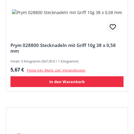
Prym 028800 Stecknadeln mit Griff 10g 38 x 0,58
mm
Inhalt: 0 Kilogramm (567,00 € / 1 Kilogramm)
Regulärer Preis:
5,67 €
Preise inkl. MwSt. zzgl. Versandkosten
In den Warenkorb