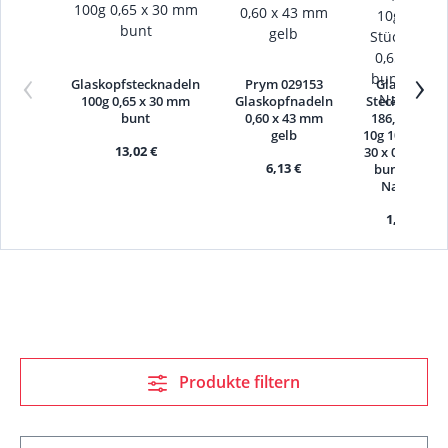
‹
›
Glaskopfstecknadeln
Prym 029153
Glaskopf
100g 0,65 x 30 mm
Glaskopfnadeln
Stecknadeln
bunt
0,60 x 43 mm
186,00€/kg
gelb
10g 100 Stück
13,02 €
30 x 0,65 mm
6,13 €
bunt Glas
Nadeln
1,86 €
Produkte filtern