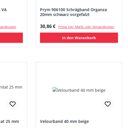
m VA
Prym 906100 Schrägband Organza
20mm schwarz vorgefalzt
Regulärer Preis:
30,86 €
ersandkosten
Preise inkl. MwSt. zzgl. Versandkosten
In den Warenkorb
tat 25 mm
Velourband 40 mm beige