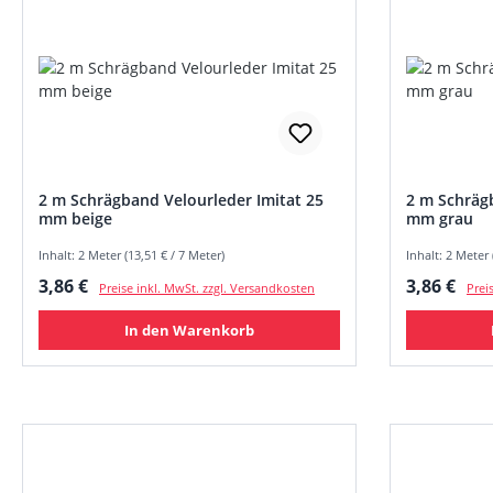
2 m Schrägband Velourleder Imitat 25
2 m Schrägb
mm beige
mm grau
Inhalt: 2 Meter (13,51 € / 7 Meter)
Inhalt: 2 Meter 
Regulärer Preis:
Regulärer
3,86 €
3,86 €
Preise inkl. MwSt. zzgl. Versandkosten
Prei
In den Warenkorb