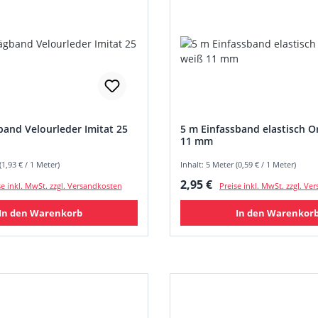
and Velourleder Imitat 25
5 m Einfassband elastisch O
11 mm
(1,93 € / 1 Meter)
Inhalt: 5 Meter (0,59 € / 1 Meter)
 Preis:
Regulärer Preis:
2,95 €
se inkl. MwSt. zzgl. Versandkosten
Preise inkl. MwSt. zzgl. V
In den Warenkorb
In den Warenkor