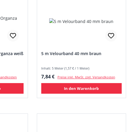
rganza weiß
5 m Velourband 40 mm braun
Inhalt: 5 Meter (1,57 € / 1 Meter)
Regulärer Preis:
7,84 €
ersandkosten
Preise inkl. MwSt. zzgl. Versandkosten
b
In den Warenkorb