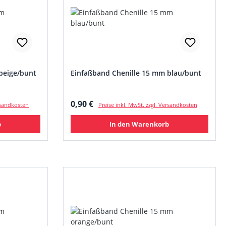
beige/bunt
Einfaßband Chenille 15 mm blau/bunt
Regulärer Preis:
0,90 €
ersandkosten
Preise inkl. MwSt. zzgl. Versandkosten
b
In den Warenkorb