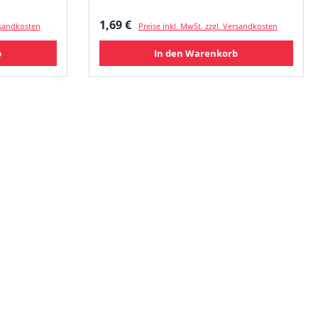
Regulärer Preis:
1,69 €
ersandkosten
Preise inkl. MwSt. zzgl. Versandkosten
b
In den Warenkorb