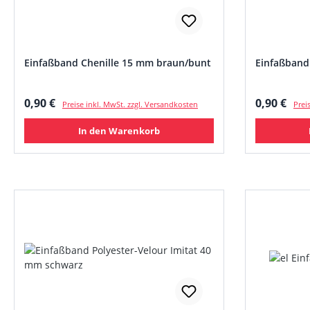
Einfaßband Chenille 15 mm braun/bunt
Einfaßband
Regulärer Preis:
Regulärer
0,90 €
0,90 €
Preise inkl. MwSt. zzgl. Versandkosten
Prei
In den Warenkorb