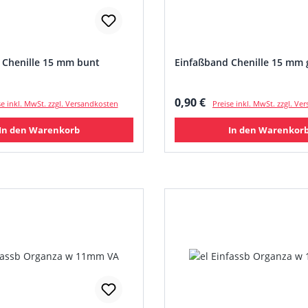
 Chenille 15 mm bunt
Einfaßband Chenille 15 mm
 Preis:
Regulärer Preis:
0,90 €
se inkl. MwSt. zzgl. Versandkosten
Preise inkl. MwSt. zzgl. V
In den Warenkorb
In den Warenkor