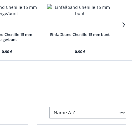
›
d Chenille 15 mm
Einfaßband Chenille 15 mm bunt
Ei
eige/bunt
0,90 €
0,90 €