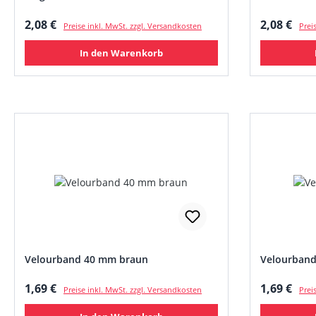
Regulärer Preis:
Regulärer
2,08 €
2,08 €
Preise inkl. MwSt. zzgl. Versandkosten
Prei
In den Warenkorb
Velourband 40 mm braun
Velourband
Regulärer Preis:
Regulärer
1,69 €
1,69 €
Preise inkl. MwSt. zzgl. Versandkosten
Prei