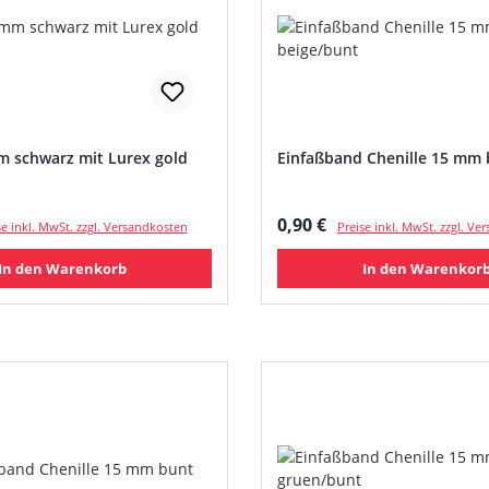
m schwarz mit Lurex gold
Einfaßband Chenille 15 mm 
 Preis:
Regulärer Preis:
0,90 €
se inkl. MwSt. zzgl. Versandkosten
Preise inkl. MwSt. zzgl. V
In den Warenkorb
In den Warenkor