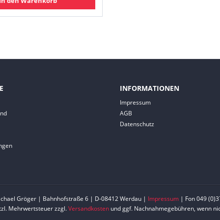
In den Warenkorb
E
INFORMATIONEN
Impressum
and
AGB
Datenschutz
ungen
ichael Gröger | Bahnhofstraße 6 | D-08412 Werdau |
Impressum
| Fon 049 (0)3
etzl. Mehrwertsteuer zzgl.
Versandkosten
und ggf. Nachnahmegebühren, wenn nic