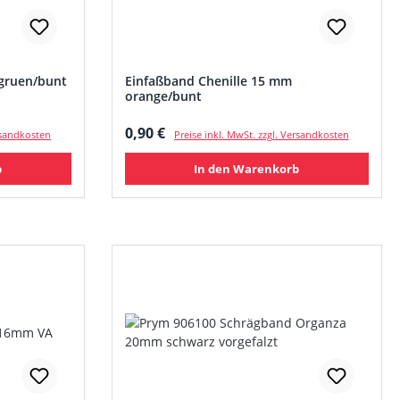
 gruen/bunt
Einfaßband Chenille 15 mm
orange/bunt
Regulärer Preis:
0,90 €
ersandkosten
Preise inkl. MwSt. zzgl. Versandkosten
b
In den Warenkorb