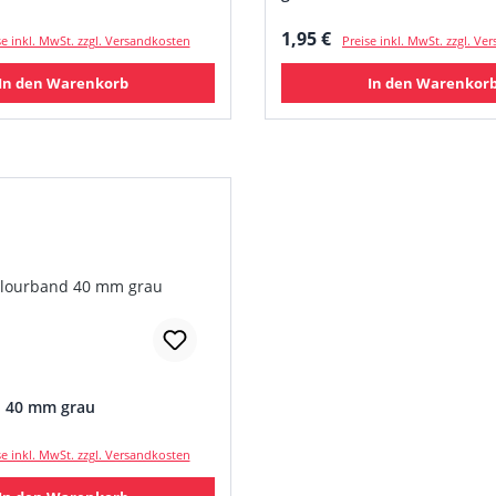
 Preis:
Regulärer Preis:
1,95 €
se inkl. MwSt. zzgl. Versandkosten
Preise inkl. MwSt. zzgl. V
In den Warenkorb
In den Warenkor
 40 mm grau
 Preis:
se inkl. MwSt. zzgl. Versandkosten