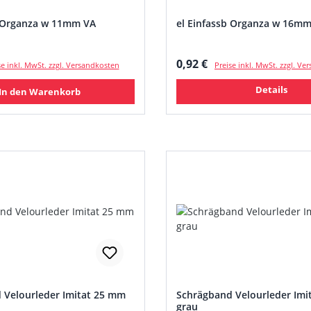
b Organza w 11mm VA
el Einfassb Organza w 16m
 Preis:
Regulärer Preis:
0,92 €
se inkl. MwSt. zzgl. Versandkosten
Preise inkl. MwSt. zzgl. V
Details
In den Warenkorb
 Velourleder Imitat 25 mm
Schrägband Velourleder Imi
grau