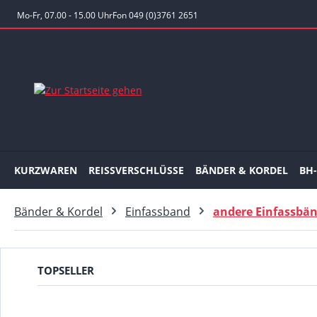
 Hauptinhalt springen
Zur Suche springen
Zur Hauptnavigation springen
Mo-Fr, 07.00 - 15.00 Uhr
Fon 049 (0)3761 2651
KURZWAREN
REISSVERSCHLÜSSE
BÄNDER & KORDEL
BH
Bänder & Kordel
Einfassband
andere Einfassbä
TOPSELLER