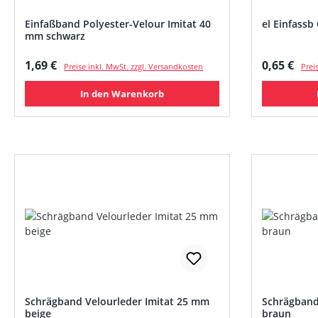
Einfaßband Polyester-Velour Imitat 40
el Einfass
mm schwarz
Regulärer Preis:
Regulärer
1,69 €
0,65 €
Preise inkl. MwSt. zzgl. Versandkosten
Prei
In den Warenkorb
Schrägband Velourleder Imitat 25 mm
Schrägband
beige
braun