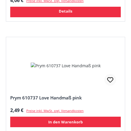
4,06 €
Preise inkl. MwSt. zzgl. Versandkosten
Details
Prym 610737 Love Handmaß pink
Regulärer Preis:
2,49 €
Preise inkl. MwSt. zzgl. Versandkosten
In den Warenkorb