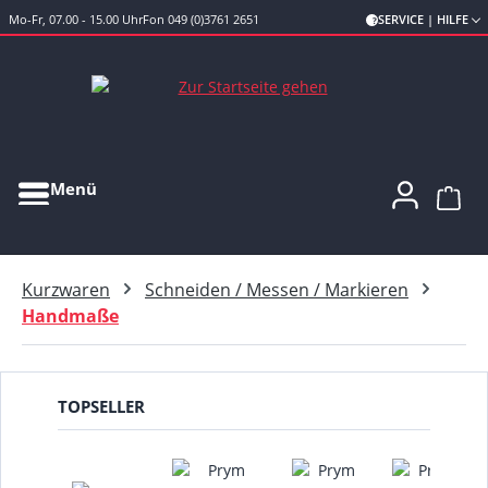
Mo-Fr, 07.00 - 15.00 Uhr
Fon 049 (0)3761 2651
SERVICE | HILFE
Zum Hauptinhalt springen
Menü
Ware
Kurzwaren
Schneiden / Messen / Markieren
Handmaße
TOPSELLER