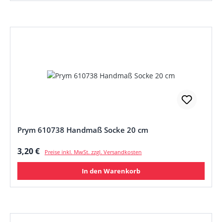
Prym 610738 Handmaß Socke 20 cm
Regulärer Preis:
3,20 €
Preise inkl. MwSt. zzgl. Versandkosten
In den Warenkorb