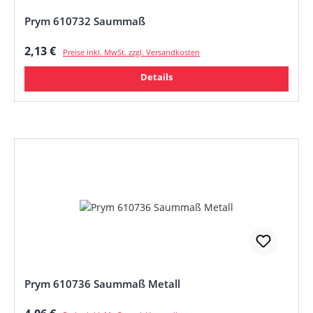
Prym 610732 Saummaß
Regulärer Preis:
2,13 €
Preise inkl. MwSt. zzgl. Versandkosten
Details
Prym 610736 Saummaß Metall
Regulärer Preis: