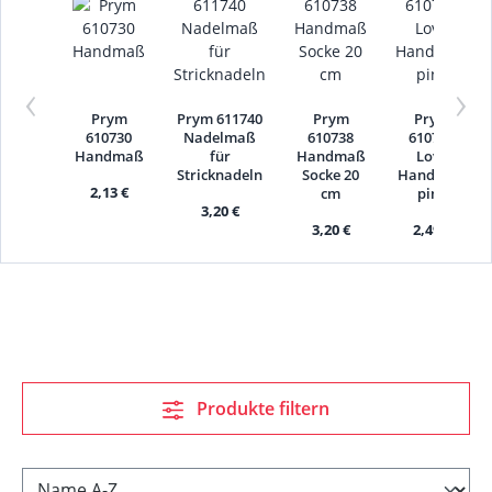
‹
›
Prym
Prym 611740
Prym
Prym
610730
Nadelmaß
610738
610737
Handmaß
für
Handmaß
Love
Stricknadeln
Socke 20
Handmaß
2,13 €
cm
pink
3,20 €
3,20 €
2,49 €
Produkte filtern