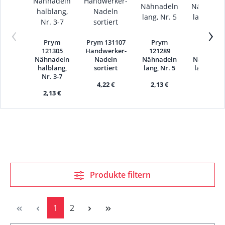
‹
›
Prym
Prym 131107
Prym
Prym
121305
Handwerker-
121289
121291
Nähnadeln
Nadeln
Nähnadeln
Nähnadel
halblang,
sortiert
lang, Nr. 5
lang, Nr. 
Nr. 3-7
4,22 €
2,13 €
2,13 €
2,13 €
Produkte filtern
Seite
Seite
1
2