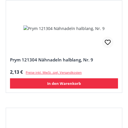
Prym 121304 Nähnadeln halblang, Nr. 9
Regulärer Preis:
2,13 €
Preise inkl. MwSt. zzgl. Versandkosten
In den Warenkorb