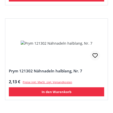
Prym 121302 Nähnadeln halblang, Nr. 7
Regulärer Preis:
2,13 €
Preise inkl. MwSt. zzgl. Versandkosten
In den Warenkorb