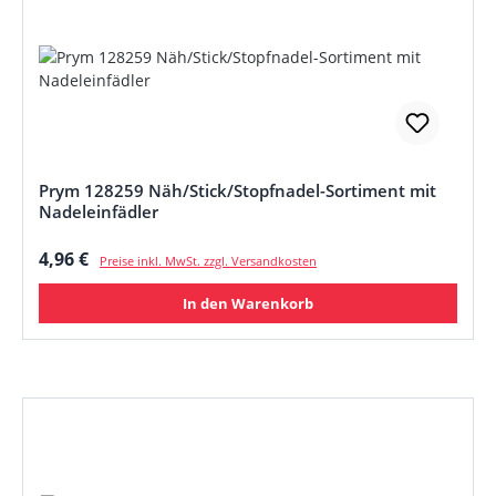
Prym 128259 Näh/Stick/Stopfnadel-Sortiment mit
Nadeleinfädler
Regulärer Preis:
4,96 €
Preise inkl. MwSt. zzgl. Versandkosten
In den Warenkorb