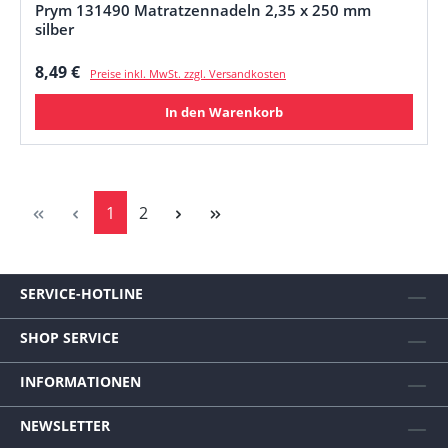
Prym 131490 Matratzennadeln 2,35 x 250 mm
silber
Regulärer Preis:
8,49 €
Preise inkl. MwSt. zzgl. Versandkosten
In den Warenkorb
Seite
Seite
1
2
SERVICE-HOTLINE
SHOP SERVICE
INFORMATIONEN
NEWSLETTER