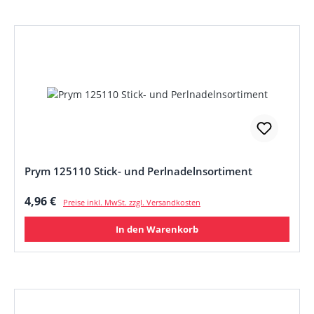
Prym 125110 Stick- und Perlnadelnsortiment
Regulärer Preis:
4,96 €
Preise inkl. MwSt. zzgl. Versandkosten
In den Warenkorb