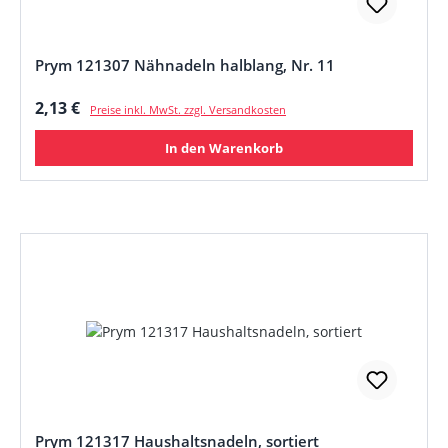
Prym 121307 Nähnadeln halblang, Nr. 11
Regulärer Preis:
2,13 €
Preise inkl. MwSt. zzgl. Versandkosten
In den Warenkorb
Prym 121317 Haushaltsnadeln, sortiert