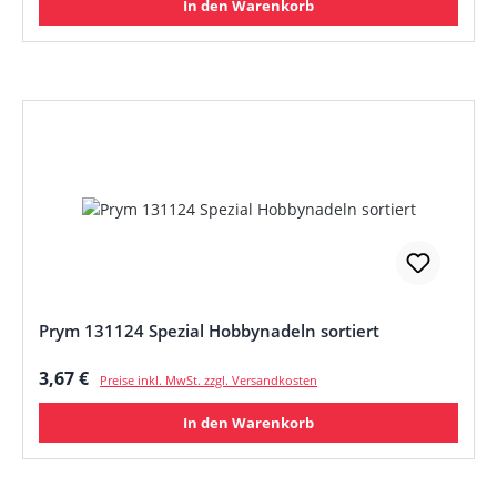
In den Warenkorb
Prym 131124 Spezial Hobbynadeln sortiert
Regulärer Preis:
3,67 €
Preise inkl. MwSt. zzgl. Versandkosten
In den Warenkorb