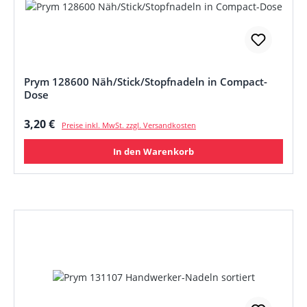
Prym 128600 Näh/Stick/Stopfnadeln in Compact-
Dose
Regulärer Preis:
3,20 €
Preise inkl. MwSt. zzgl. Versandkosten
In den Warenkorb