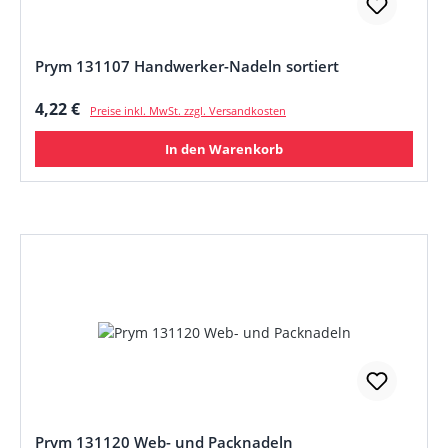
Prym 131107 Handwerker-Nadeln sortiert
Regulärer Preis:
4,22 €
Preise inkl. MwSt. zzgl. Versandkosten
In den Warenkorb
Prym 131120 Web- und Packnadeln