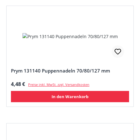
Prym 131140 Puppennadeln 70/80/127 mm
Regulärer Preis:
4,48 €
Preise inkl. MwSt. zzgl. Versandkosten
In den Warenkorb