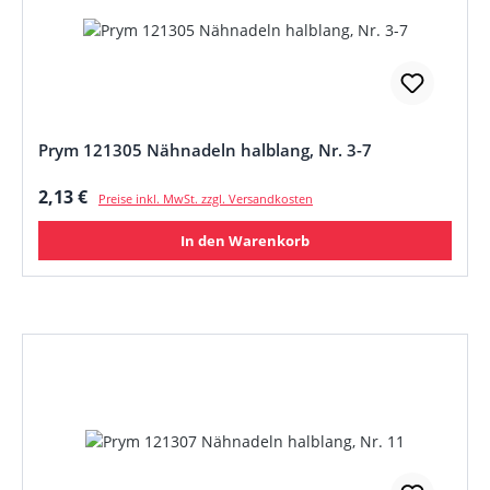
Prym 121305 Nähnadeln halblang, Nr. 3-7
Regulärer Preis:
2,13 €
Preise inkl. MwSt. zzgl. Versandkosten
In den Warenkorb