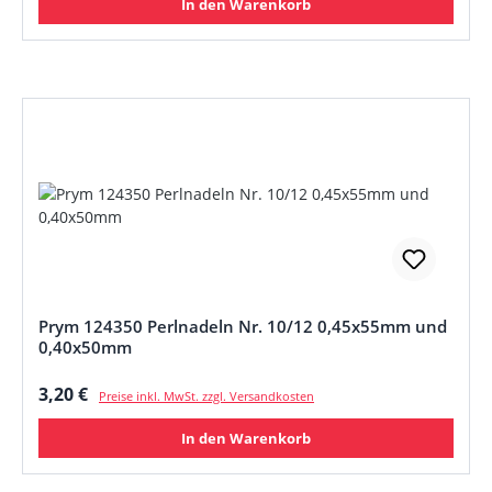
In den Warenkorb
Prym 124350 Perlnadeln Nr. 10/12 0,45x55mm und
0,40x50mm
Regulärer Preis:
3,20 €
Preise inkl. MwSt. zzgl. Versandkosten
In den Warenkorb