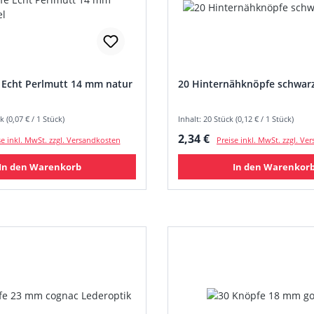
 Echt Perlmutt 14 mm natur
20 Hinternähknöpfe schwar
k (0,07 € / 1 Stück)
Inhalt: 20 Stück (0,12 € / 1 Stück)
 Preis:
Regulärer Preis:
2,34 €
se inkl. MwSt. zzgl. Versandkosten
Preise inkl. MwSt. zzgl. V
In den Warenkorb
In den Warenkor