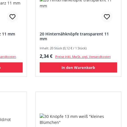
z 11 mm
20 Hinternähknöpfe transparent 11
mm
Inhalt: 20 Stück (0,12 € / 1 Stück)
Regulärer Preis:
2,34 €
ersandkosten
Preise inkl. MwSt. zzgl. Versandkosten
b
In den Warenkorb