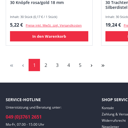
30 Knöpfe rosa/gold 18 mm
30 Trachten
Silberdistel
Inhalt: 30 Stück (0,17 € / 1 Stück)
Inhalt: 30 Stück
Regulärer Preis:
Regulärer
5,22 €
19,24 €
Preise inkl. MwSt. zzgl. Versandkosten
Pre
In den Warenkorb
Seite
Seite
Seite
Seite
Seite
1
2
3
4
5
SERVICE-HOTLINE
SHOP SERVIC
Unterstützung und Beratung unter:
Kontakt
Zahlung & Vers
049 (0)3761 2651
Widerrufsrecht
Mo-Fr, 07.00 - 15.00 Uhr
Newsletter