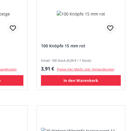
100 Knöpfe 15 mm rot
Inhalt: 100 Stück (0,04 € / 1 Stück)
Regulärer Preis:
3,91 €
ersandkosten
Preise inkl. MwSt. zzgl. Versandkosten
b
In den Warenkorb