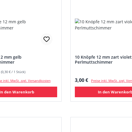
12 mm gelb
10 Knöpfe 12 mm zart violet
chimmer
Perlmuttschimmer
 (0,30 € / 1 Stück)
 Preis:
Regulärer Preis:
3,00 €
se inkl. MwSt. zzgl. Versandkosten
Preise inkl. MwSt. zzgl. V
In den Warenkorb
In den Warenkor