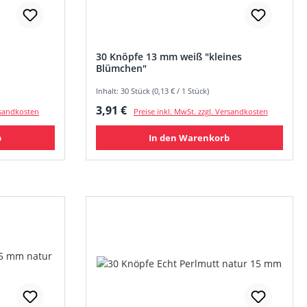
30 Knöpfe 13 mm weiß "kleines
Blümchen"
Inhalt: 30 Stück (0,13 € / 1 Stück)
Regulärer Preis:
3,91 €
ersandkosten
Preise inkl. MwSt. zzgl. Versandkosten
b
In den Warenkorb