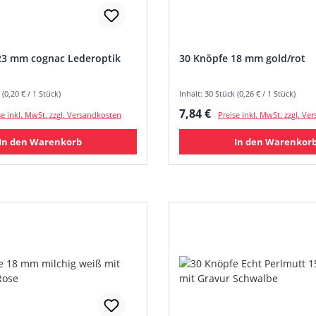
23 mm cognac Lederoptik
30 Knöpfe 18 mm gold/rot
 (0,20 € / 1 Stück)
Inhalt: 30 Stück (0,26 € / 1 Stück)
 Preis:
Regulärer Preis:
7,84 €
se inkl. MwSt. zzgl. Versandkosten
Preise inkl. MwSt. zzgl. V
In den Warenkorb
In den Warenkor