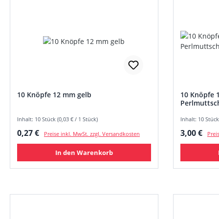
10 Knöpfe 12 mm gelb
10 Knöpfe 
Perlmutts
Inhalt: 10 Stück (0,03 € / 1 Stück)
Inhalt: 10 Stück
Regulärer Preis:
Regulärer
0,27 €
3,00 €
Preise inkl. MwSt. zzgl. Versandkosten
Prei
In den Warenkorb