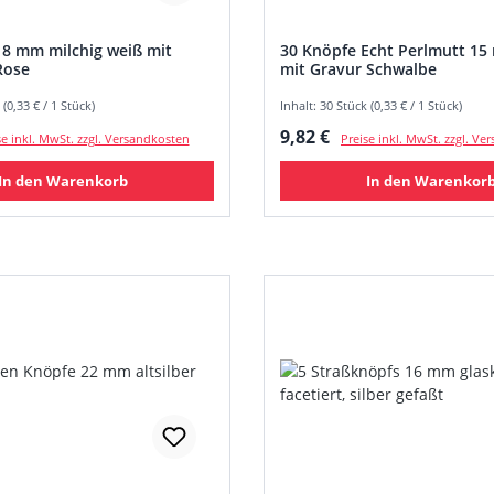
18 mm milchig weiß mit
30 Knöpfe Echt Perlmutt 15
Rose
mit Gravur Schwalbe
 (0,33 € / 1 Stück)
Inhalt: 30 Stück (0,33 € / 1 Stück)
 Preis:
Regulärer Preis:
9,82 €
se inkl. MwSt. zzgl. Versandkosten
Preise inkl. MwSt. zzgl. V
In den Warenkorb
In den Warenkor