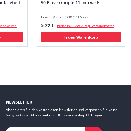
 facetiert,
50 Blusenknöpfe 11 mm weiß
Inhalt: 50 Stück (0,10 € / 1 Stück)
Regulärer Preis:
5,22 €
ersandkosten
Preise inkl. MwSt. zzgl. Versandkosten
b
In den Warenkorb
NEWSLETTER
Abonnieren Sie den kostenlosen Newsletter und verpassen Sie keine
Neuigkeit oder Aktion mehr von Kurzwaren-Shop M. Gröger.