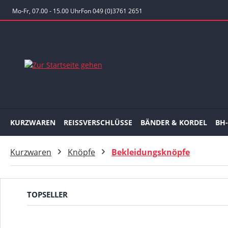
 Hauptinhalt springen
Zur Suche springen
Zur Hauptnavigation springen
Mo-Fr, 07.00 - 15.00 Uhr
Fon 049 (0)3761 2651
KURZWAREN
REISSVERSCHLÜSSE
BÄNDER & KORDEL
BH
Kurzwaren
Knöpfe
Bekleidungsknöpfe
TOPSELLER