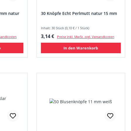
 mm natur
30 Knöpfe Echt Perlmutt natur 15 mm
Inhalt: 30 Stück (0,10 € / 1 Stück)
Regulärer Preis:
3,14 €
ersandkosten
Preise inkl. MwSt. zzgl. Versandkosten
b
In den Warenkorb