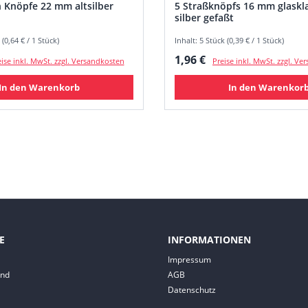
 Knöpfe 22 mm altsilber
5 Straßknöpfs 16 mm glasklar
silber gefaßt
 (0,64 € / 1 Stück)
Inhalt: 5 Stück (0,39 € / 1 Stück)
 Preis:
Regulärer Preis:
1,96 €
ise inkl. MwSt. zzgl. Versandkosten
Preise inkl. MwSt. zzgl. V
In den Warenkorb
In den Warenkor
E
INFORMATIONEN
Impressum
and
AGB
Datenschutz