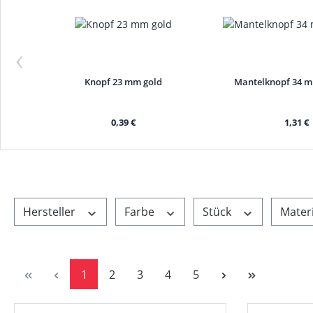
‹
Knopf 23 mm gold
Mantelknopf 34 
0,39 €
1,31 €
Hersteller
Farbe
Stück
Materi
Seite
Seite
Seite
Seite
Seite
1
2
3
4
5