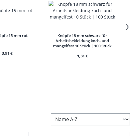
›
öpfe 15 mm rot
Knöpfe 18 mm schwarz für
K
Arbeitsbekleidung koch- und
Ar
mangelfest 10 Stück | 100 Stück
mang
3,91 €
1,31 €