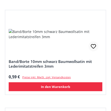
Band/Borte 10mm schwarz Baumwollsatin mit
Lederimitatstreifen 3mm
Regulärer Preis:
0,59 €
Preise inkl. MwSt. zzgl. Versandkosten
In den Warenkorb