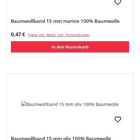
Baumwollband 15 mm marine 100% Baumwolle
Regulärer Preis:
0,47 €
Preise inkl. MwSt. zzgl. Versandkosten
In den Warenkorb
Baumwollband 15 mm oliv 100% Baumwolle