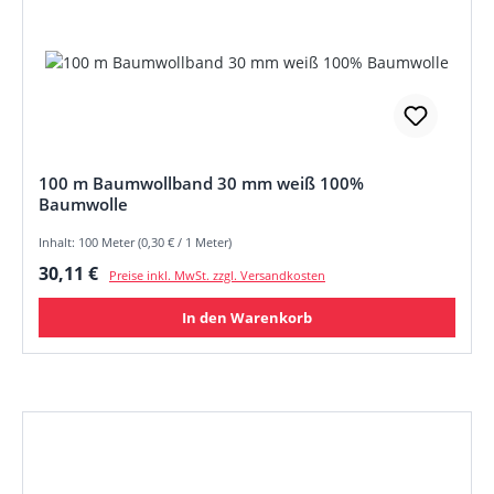
100 m Baumwollband 30 mm weiß 100%
Baumwolle
Inhalt: 100 Meter (0,30 € / 1 Meter)
Regulärer Preis:
30,11 €
Preise inkl. MwSt. zzgl. Versandkosten
In den Warenkorb