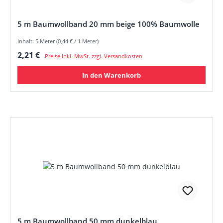
5 m Baumwollband 20 mm beige 100% Baumwolle
Inhalt: 5 Meter (0,44 € / 1 Meter)
Regulärer Preis:
2,21 €
Preise inkl. MwSt. zzgl. Versandkosten
In den Warenkorb
5 m Baumwollband 50 mm dunkelblau