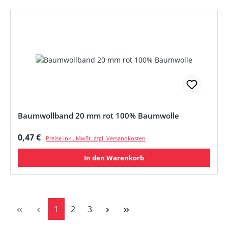
Baumwollband 20 mm rot 100% Baumwolle
Regulärer Preis:
0,47 €
Preise inkl. MwSt. zzgl. Versandkosten
In den Warenkorb
Seite
Seite
Seite
1
2
3