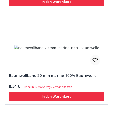
In den Warenkorb
Baumwollband 20 mm marine 100% Baumwolle
Regulärer Preis:
0,51 €
Preise inkl. MwSt. zzgl. Versandkosten
In den Warenkorb