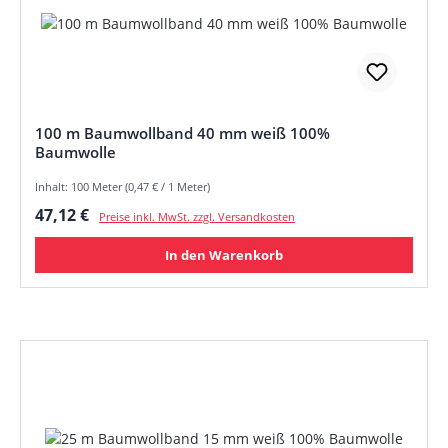
100 m Baumwollband 40 mm weiß 100%
Baumwolle
Inhalt: 100 Meter (0,47 € / 1 Meter)
Regulärer Preis:
47,12 €
Preise inkl. MwSt. zzgl. Versandkosten
In den Warenkorb