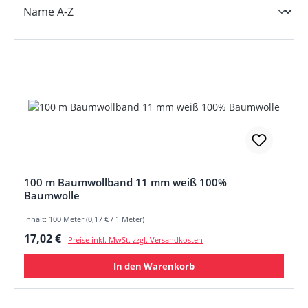
100 m Baumwollband 11 mm weiß 100%
Baumwolle
Inhalt: 100 Meter (0,17 € / 1 Meter)
Regulärer Preis:
17,02 €
Preise inkl. MwSt. zzgl. Versandkosten
In den Warenkorb