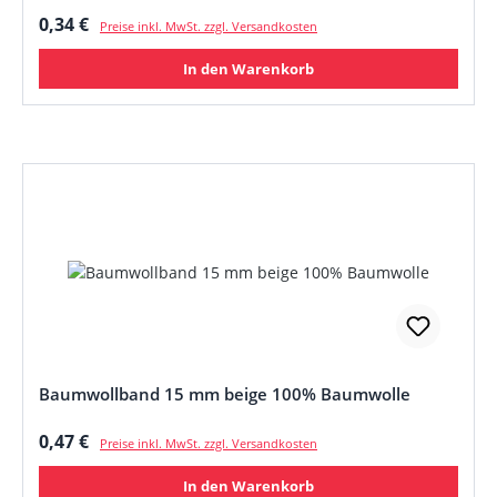
Regulärer Preis:
0,34 €
Preise inkl. MwSt. zzgl. Versandkosten
In den Warenkorb
Baumwollband 15 mm beige 100% Baumwolle
Regulärer Preis:
0,47 €
Preise inkl. MwSt. zzgl. Versandkosten
In den Warenkorb