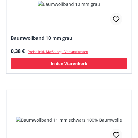
Baumwollband 10 mm grau
Regulärer Preis:
0,38 €
Preise inkl. MwSt. zzgl. Versandkosten
In den Warenkorb