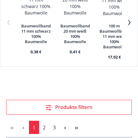
‹
›
Baumwollband
Baumwollband
100 m
11 mm schwarz
20 mm weiß
Baumwollband
100%
100%
11 mm weiß
Baumwolle
Baumwolle
100%
Baumwolle
0,38 €
0,41 €
17,02 €
Produkte filtern
Seite
Seite
Seite
1
2
3