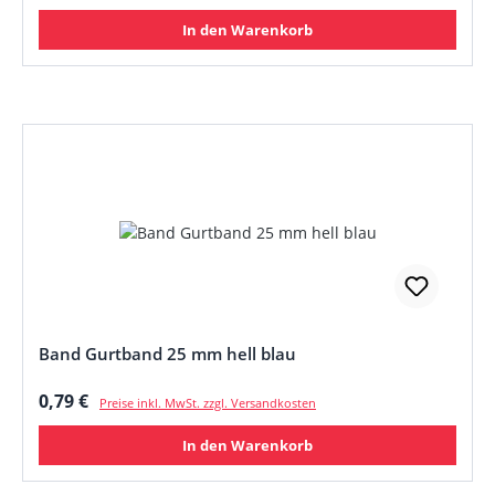
In den Warenkorb
Band Gurtband 25 mm hell blau
Regulärer Preis:
0,79 €
Preise inkl. MwSt. zzgl. Versandkosten
In den Warenkorb