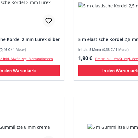
che Kordel 2 mm Lurex silber
5 m elastische Kordel 2,5 m
(0,46 € / 1 Meter)
Inhalt: 5 Meter (0,38 € / 1 Meter)
 Preis:
Regulärer Preis:
1,90 €
se inkl. MwSt. zzgl. Versandkosten
Preise inkl. MwSt. zzgl. V
In den Warenkorb
In den Warenkor