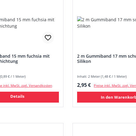
and 15 mm fuchsia mit
2 m Gummiband 17 mm schw
chichtung
Silikon
(0,89 € / 1 Meter)
Inhalt: 2 Meter (1,48 € / 1 Meter)
 Preis:
Regulärer Preis:
2,95 €
se inkl. MwSt. zzgl. Versandkosten
Preise inkl. MwSt. zzgl. V
Details
In den Warenkor