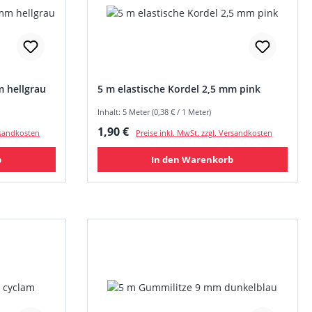
m hellgrau
5 m elastische Kordel 2,5 mm pink
Inhalt: 5 Meter (0,38 € / 1 Meter)
Regulärer Preis:
1,90 €
ersandkosten
Preise inkl. MwSt. zzgl. Versandkosten
b
In den Warenkorb