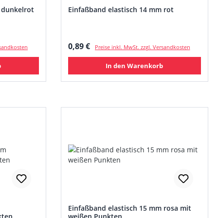
 dunkelrot
Einfaßband elastisch 14 mm rot
Regulärer Preis:
0,89 €
ersandkosten
Preise inkl. MwSt. zzgl. Versandkosten
b
In den Warenkorb
Einfaßband elastisch 15 mm rosa mit
kten
weißen Punkten