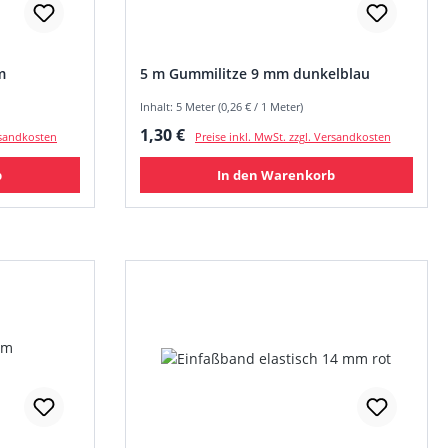
m
5 m Gummilitze 9 mm dunkelblau
Inhalt: 5 Meter (0,26 € / 1 Meter)
Regulärer Preis:
1,30 €
ersandkosten
Preise inkl. MwSt. zzgl. Versandkosten
b
In den Warenkorb