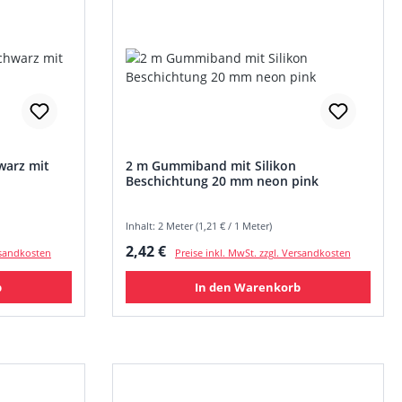
arz mit
2 m Gummiband mit Silikon
Beschichtung 20 mm neon pink
Inhalt: 2 Meter (1,21 € / 1 Meter)
Regulärer Preis:
2,42 €
ersandkosten
Preise inkl. MwSt. zzgl. Versandkosten
b
In den Warenkorb