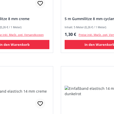
itze 8 mm creme
5 m Gummilitze 8 mm cycla
(0,26 € / 1 Meter)
Inhalt: 5 Meter (0,26 € / 1 Meter)
 Preis:
Regulärer Preis:
1,30 €
se inkl. MwSt. zzgl. Versandkosten
Preise inkl. MwSt. zzgl. V
In den Warenkorb
In den Warenkor