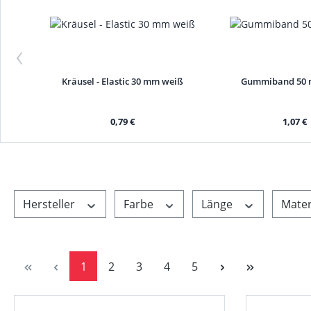
‹
Kräusel - Elastic 30 mm weiß
Gummiband 50 
0,79 €
1,07 €
Hersteller
Farbe
Länge
Mater
Seite
Seite
Seite
Seite
Seite
1
2
3
4
5