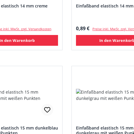
 elastisch 14 mm creme
Einfaßband elastisch 14 mm
 Preis:
Regulärer Preis:
0,89 €
se inkl. MwSt. zzgl. Versandkosten
Preise inkl. MwSt. zzgl. V
In den Warenkorb
In den Warenkor
 elastisch 15 mm dunkelblau
Einfaßband elastisch 15 mm
 Punkten
dunkelgrau mit weißen Pun