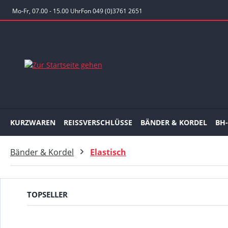
 Hauptinhalt springen
Zur Suche springen
Zur Hauptnavigation springen
Mo-Fr, 07.00 - 15.00 Uhr
Fon 049 (0)3761 2651
KURZWAREN
REISSVERSCHLÜSSE
BÄNDER & KORDEL
BH
Bänder & Kordel
Elastisch
TOPSELLER