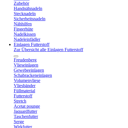
Zubehör
Handnähnadeln
Stecknadeln
Sicherheitsnadeln
Nähhilfen
Fingerhüte
Nadelkissen
Nadeleinfädler
Einlagen Futterstoff
Zur Übersicht alle Einlagen Futterstoff
Freudenberg
Vlieseinlagen
Gewebeeinlagen
Schabrackeneinlagen
Volumenvliese
Vliesbänder
Füllmaterial
Futterstoff
Stretch
Acetat pounge
Jaquardfutter
Taschenfutter
Serge
Wirkfutter