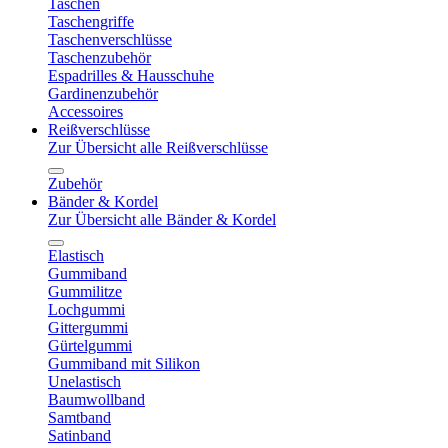
Taschen
Taschengriffe
Taschenverschlüsse
Taschenzubehör
Espadrilles & Hausschuhe
Gardinenzubehör
Accessoires
Reißverschlüsse
Zur Übersicht alle Reißverschlüsse
Zubehör
Bänder & Kordel
Zur Übersicht alle Bänder & Kordel
Elastisch
Gummiband
Gummilitze
Lochgummi
Gittergummi
Gürtelgummi
Gummiband mit Silikon
Unelastisch
Baumwollband
Samtband
Satinband