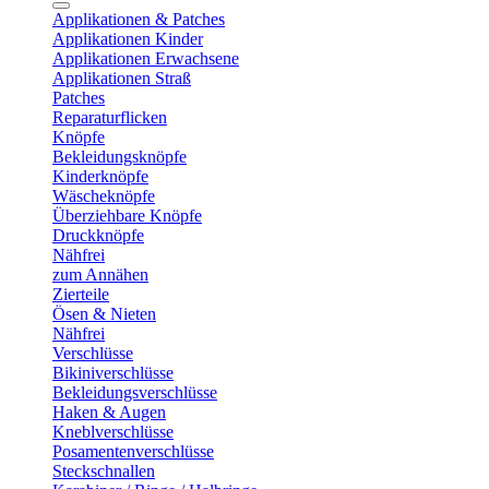
Applikationen & Patches
Applikationen Kinder
Applikationen Erwachsene
Applikationen Straß
Patches
Reparaturflicken
Knöpfe
Bekleidungsknöpfe
Kinderknöpfe
Wäscheknöpfe
Überziehbare Knöpfe
Druckknöpfe
Nähfrei
zum Annähen
Zierteile
Ösen & Nieten
Nähfrei
Verschlüsse
Bikiniverschlüsse
Bekleidungsverschlüsse
Haken & Augen
Kneblverschlüsse
Posamentenverschlüsse
Steckschnallen