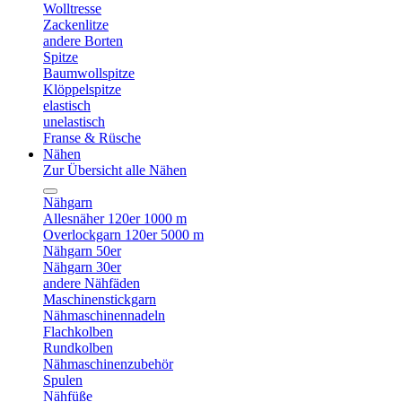
Wolltresse
Zackenlitze
andere Borten
Spitze
Baumwollspitze
Klöppelspitze
elastisch
unelastisch
Franse & Rüsche
Nähen
Zur Übersicht alle Nähen
Nähgarn
Allesnäher 120er 1000 m
Overlockgarn 120er 5000 m
Nähgarn 50er
Nähgarn 30er
andere Nähfäden
Maschinenstickgarn
Nähmaschinennadeln
Flachkolben
Rundkolben
Nähmaschinenzubehör
Spulen
Nähfüße