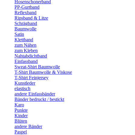
Hosenschonerband
PP-Gurtband
Reflexband
Ripsband & Litze
Schrägband
Baumwolle
Satin
Klettband
zum Nähen
zum Kleben
Nahtabdichtband
Einfassband
Sweat-Shirt Baumwolle
T-Shirt Baumwolle & Viskose
T-Shirt Feinjersey
Kunstleder
elastisch
andere Einfassbänder
Bänder bedruckt / bestickt
Karo
Punkte
Kinder
Blüten
andere Bänder
Paspel