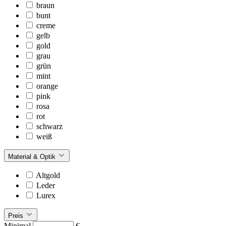
braun
bunt
creme
gelb
gold
grau
grün
mint
orange
pink
rosa
rot
schwarz
weiß
Material & Optik
Altgold
Leder
Lurex
Preis
Minimal
€