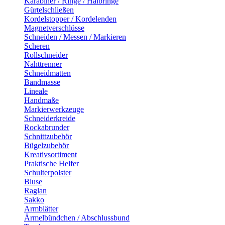
Karabiner / Ringe / Halbringe
Gürtelschließen
Kordelstopper / Kordelenden
Magnetverschlüsse
Schneiden / Messen / Markieren
Scheren
Rollschneider
Nahttrenner
Schneidmatten
Bandmasse
Lineale
Handmaße
Markierwerkzeuge
Schneiderkreide
Rockabrunder
Schnittzubehör
Bügelzubehör
Kreativsortiment
Praktische Helfer
Schulterpolster
Bluse
Raglan
Sakko
Armblätter
Ärmelbündchen / Abschlussbund