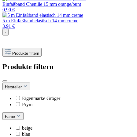
Einfaßband Chenille 15 mm orange/bunt
0,90 €
5 m Einfaßband elastisch 14 mm creme
3,91 €
›
Produkte filtern
Produkte filtern
Hersteller
Eigenmarke Gröger
Prym
Farbe
beige
blau