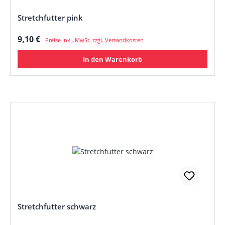
Stretchfutter pink
Regulärer Preis:
9,10 €
Preise inkl. MwSt. zzgl. Versandkosten
In den Warenkorb
Stretchfutter schwarz