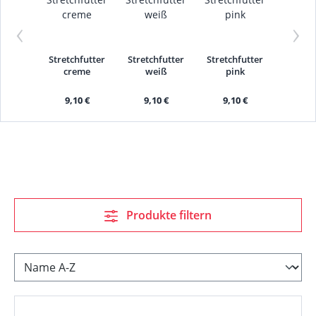
‹
›
Stretchfutter
Stretchfutter
Stretchfutter
Stretc
creme
weiß
pink
dunke
9,10 €
9,10 €
9,10 €
9,1
Produkte filtern