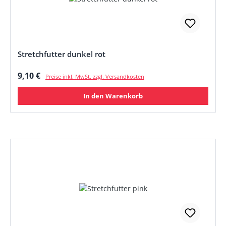
Stretchfutter dunkel rot
Regulärer Preis:
9,10 €
Preise inkl. MwSt. zzgl. Versandkosten
In den Warenkorb