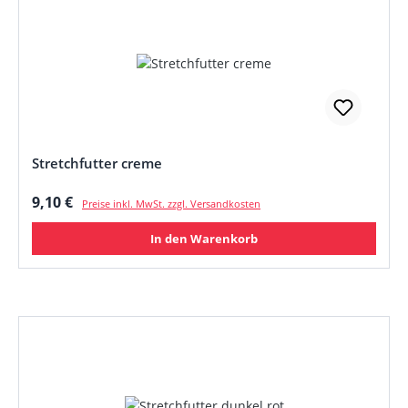
Stretchfutter creme
Regulärer Preis:
9,10 €
Preise inkl. MwSt. zzgl. Versandkosten
In den Warenkorb