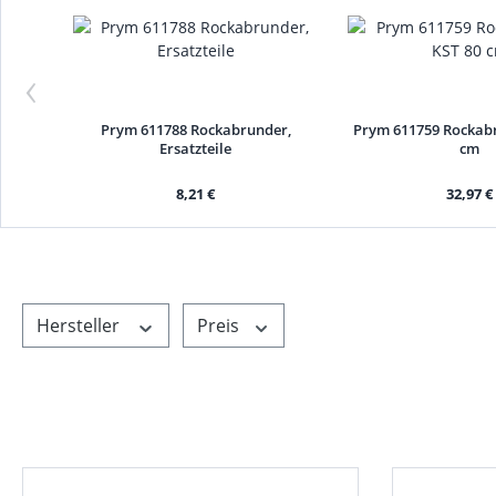
‹
Prym 611788 Rockabrunder,
Prym 611759 Rockab
Ersatzteile
cm
8,21 €
32,97 €
Hersteller
Preis