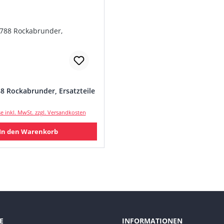
8 Rockabrunder, Ersatzteile
 Preis:
se inkl. MwSt. zzgl. Versandkosten
In den Warenkorb
E
INFORMATIONEN