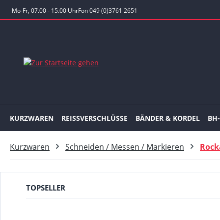
 Hauptinhalt springen
Zur Suche springen
Zur Hauptnavigation springen
Mo-Fr, 07.00 - 15.00 Uhr
Fon 049 (0)3761 2651
KURZWAREN
REISSVERSCHLÜSSE
BÄNDER & KORDEL
BH
Kurzwaren
Schneiden / Messen / Markieren
Rock
TOPSELLER