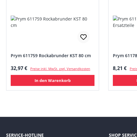
Prym 611759 Rockabrunder KST 80 cm
Prym 61178
Regulärer Preis:
Regulärer
32,97 €
8,21 €
Preise inkl. MwSt. zzgl. Versandkosten
Prei
In den Warenkorb
SERVICE-HOTLINE
SHOP SERVIC