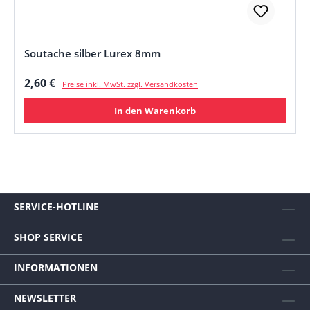
Soutache silber Lurex 8mm
Regulärer Preis:
2,60 €
Preise inkl. MwSt. zzgl. Versandkosten
In den Warenkorb
SERVICE-HOTLINE
SHOP SERVICE
INFORMATIONEN
NEWSLETTER