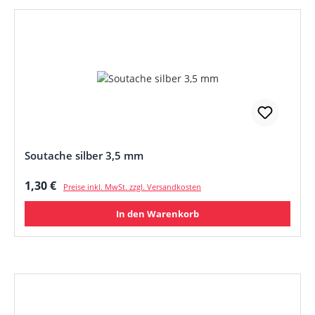
Soutache silber 3,5 mm
Regulärer Preis:
1,30 €
Preise inkl. MwSt. zzgl. Versandkosten
In den Warenkorb