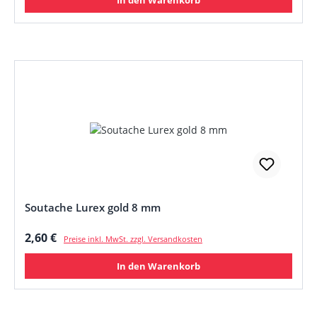
Soutache Lurex gold 8 mm
Regulärer Preis:
2,60 €
Preise inkl. MwSt. zzgl. Versandkosten
In den Warenkorb