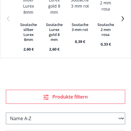
‹
›
Soutache
Soutache
Soutache
Soutache
Sou
silber
Lurex
3 mm rot
2 mm
3
Lurex
gold 8
rosa
tü
8mm
mm
0,39 €
0,33 €
0,
2,60 €
2,60 €
Produkte filtern