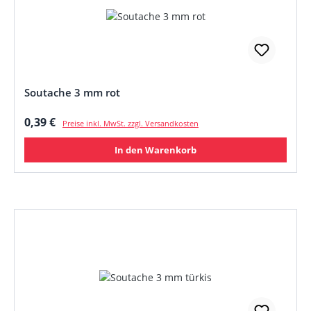
Soutache 3 mm rot
Regulärer Preis:
0,39 €
Preise inkl. MwSt. zzgl. Versandkosten
In den Warenkorb