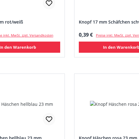
m rot/weiß
Knopf 17 mm Schäfchen sch
 Preis:
Regulärer Preis:
0,39 €
se inkl. MwSt. zzgl. Versandkosten
Preise inkl. MwSt. zzgl. V
In den Warenkorb
In den Warenkor
hen hellblau 23 mm
Knopf Häschen rosa 23 mm