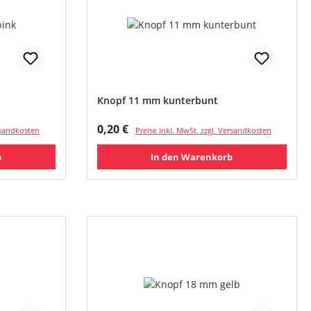
Knopf 11 mm kunterbunt
Regulärer Preis:
0,20 €
ersandkosten
Preise inkl. MwSt. zzgl. Versandkosten
b
In den Warenkorb