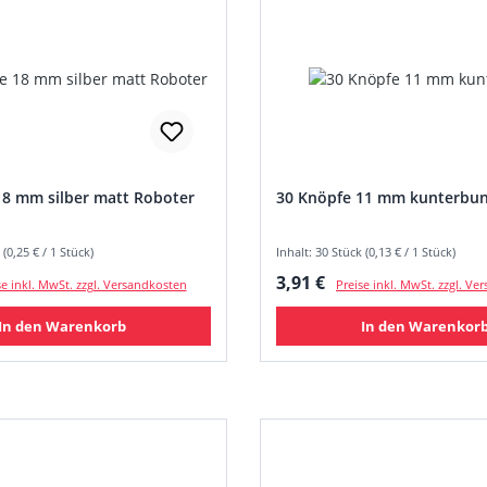
18 mm silber matt Roboter
30 Knöpfe 11 mm kunterbu
 (0,25 € / 1 Stück)
Inhalt: 30 Stück (0,13 € / 1 Stück)
 Preis:
Regulärer Preis:
3,91 €
se inkl. MwSt. zzgl. Versandkosten
Preise inkl. MwSt. zzgl. V
In den Warenkorb
In den Warenkor