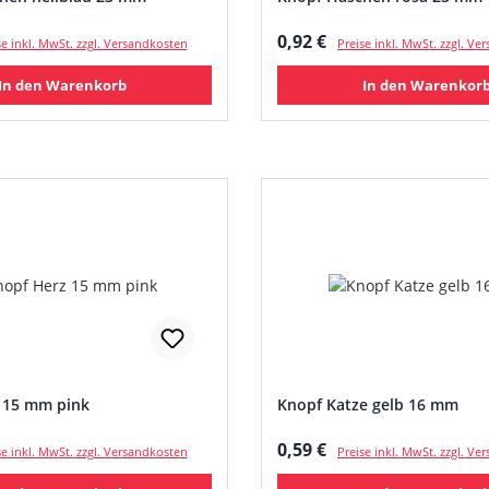
 Preis:
Regulärer Preis:
0,92 €
se inkl. MwSt. zzgl. Versandkosten
Preise inkl. MwSt. zzgl. V
In den Warenkorb
In den Warenkor
 15 mm pink
Knopf Katze gelb 16 mm
 Preis:
Regulärer Preis:
0,59 €
se inkl. MwSt. zzgl. Versandkosten
Preise inkl. MwSt. zzgl. V