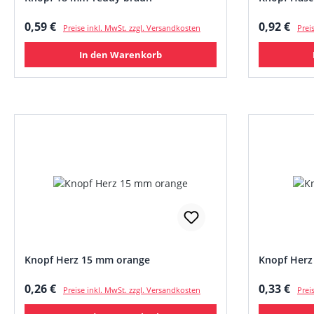
Regulärer Preis:
Regulärer
0,59 €
0,92 €
Preise inkl. MwSt. zzgl. Versandkosten
Prei
In den Warenkorb
Knopf Herz 15 mm orange
Knopf Herz
Regulärer Preis:
Regulärer
0,26 €
0,33 €
Preise inkl. MwSt. zzgl. Versandkosten
Prei