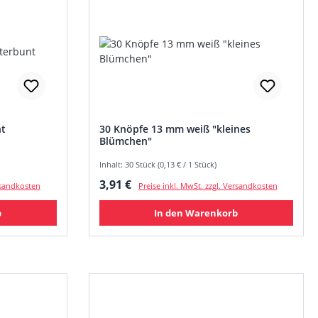
nt
30 Knöpfe 13 mm weiß "kleines
Blümchen"
Inhalt: 30 Stück (0,13 € / 1 Stück)
Regulärer Preis:
3,91 €
ersandkosten
Preise inkl. MwSt. zzgl. Versandkosten
b
In den Warenkorb