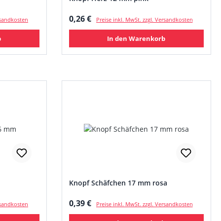
Regulärer Preis:
0,26 €
ersandkosten
Preise inkl. MwSt. zzgl. Versandkosten
b
In den Warenkorb
Knopf Schäfchen 17 mm rosa
Regulärer Preis:
0,39 €
ersandkosten
Preise inkl. MwSt. zzgl. Versandkosten