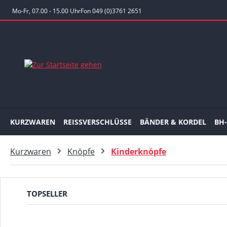
 Hauptinhalt springen
Zur Suche springen
Zur Hauptnavigation springen
Mo-Fr, 07.00 - 15.00 Uhr
Fon 049 (0)3761 2651
KURZWAREN
REISSVERSCHLÜSSE
BÄNDER & KORDEL
BH
Kurzwaren
Knöpfe
Kinderknöpfe
TOPSELLER