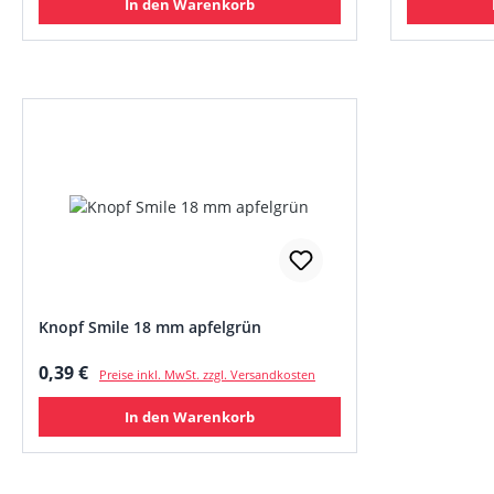
In den Warenkorb
Knopf Smile 18 mm apfelgrün
Regulärer Preis:
0,39 €
Preise inkl. MwSt. zzgl. Versandkosten
In den Warenkorb