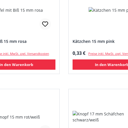
iß 15 mm rosa
Kätzchen 15 mm pink
 Preis:
Regulärer Preis:
0,33 €
se inkl. MwSt. zzgl. Versandkosten
Preise inkl. MwSt. zzgl. V
In den Warenkorb
In den Warenkor