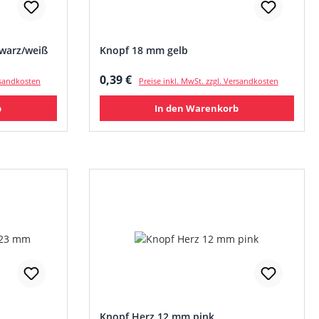
warz/weiß
Knopf 18 mm gelb
Regulärer Preis:
0,39 €
ersandkosten
Preise inkl. MwSt. zzgl. Versandkosten
b
In den Warenkorb
Knopf Herz 12 mm pink