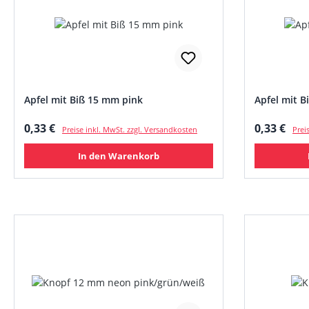
Apfel mit Biß 15 mm pink
Apfel mit B
Regulärer Preis:
Regulärer
0,33 €
0,33 €
Preise inkl. MwSt. zzgl. Versandkosten
Prei
In den Warenkorb