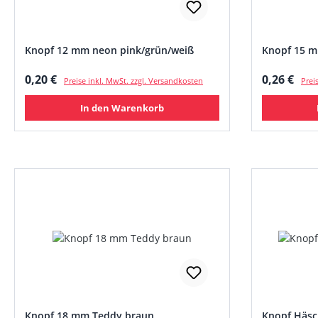
Knopf 12 mm neon pink/grün/weiß
Knopf 15 m
Regulärer Preis:
Regulärer
0,20 €
0,26 €
Preise inkl. MwSt. zzgl. Versandkosten
Prei
In den Warenkorb
Knopf 18 mm Teddy braun
Knopf Häsc