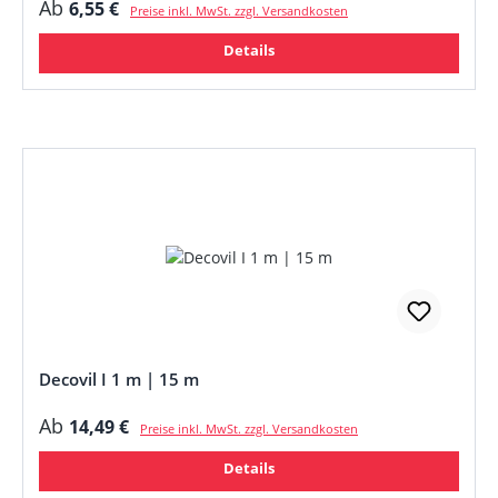
Regulärer Preis:
Ab
6,55 €
Preise inkl. MwSt. zzgl. Versandkosten
Details
Decovil I 1 m | 15 m
Regulärer Preis:
Ab
14,49 €
Preise inkl. MwSt. zzgl. Versandkosten
Details