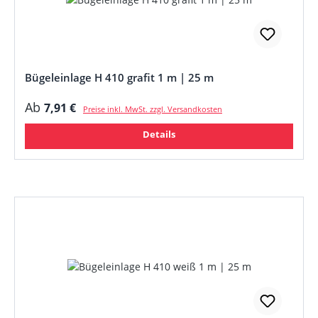
Bügeleinlage H 410 grafit 1 m | 25 m
Regulärer Preis:
Ab
7,91 €
Preise inkl. MwSt. zzgl. Versandkosten
Details