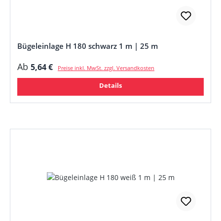
Bügeleinlage H 180 schwarz 1 m | 25 m
Regulärer Preis:
Ab
5,64 €
Preise inkl. MwSt. zzgl. Versandkosten
Details