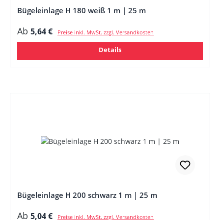
Bügeleinlage H 180 weiß 1 m | 25 m
Regulärer Preis:
Ab
5,64 €
Preise inkl. MwSt. zzgl. Versandkosten
Details
Bügeleinlage H 200 schwarz 1 m | 25 m
Regulärer Preis:
Ab
5,04 €
Preise inkl. MwSt. zzgl. Versandkosten