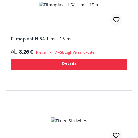
Filmoplast H 54 1 m | 15 m
Regulärer Preis:
Ab
8,26 €
Preise inkl. MwSt. zzgl. Versandkosten
Details