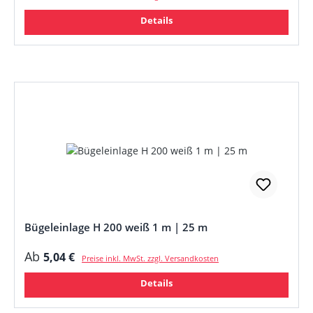
Details
Bügeleinlage H 200 weiß 1 m | 25 m
Regulärer Preis:
Ab
5,04 €
Preise inkl. MwSt. zzgl. Versandkosten
Details