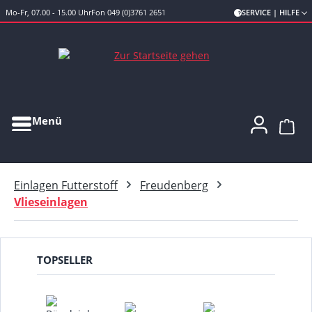
Mo-Fr, 07.00 - 15.00 Uhr
Fon 049 (0)3761 2651
SERVICE | HILFE
Zum Hauptinhalt springen
Menü
Ware
Einlagen Futterstoff
Freudenberg
Vlieseinlagen
TOPSELLER