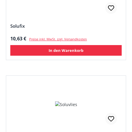
Solufix
Regulärer Preis:
10,63 €
Preise inkl. MwSt. zzgl. Versandkosten
In den Warenkorb