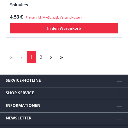
Soluvlies
Regulärer Preis:
4,53 €
Preise inkl. MwSt. zzgl. Versandkosten
In den Warenkorb
Seite
Seite
1
2
SERVICE-HOTLINE
SHOP SERVICE
INFORMATIONEN
NEWSLETTER