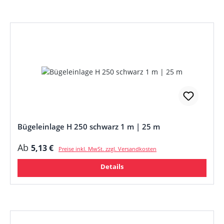
Bügeleinlage H 250 schwarz 1 m | 25 m
Regulärer Preis:
Ab
5,13 €
Preise inkl. MwSt. zzgl. Versandkosten
Details