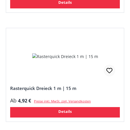
Details
Rasterquick Dreieck 1 m | 15 m
Regulärer Preis:
Ab
4,92 €
Preise inkl. MwSt. zzgl. Versandkosten
Details