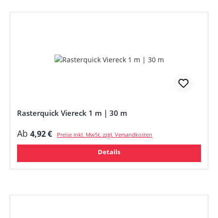
Rasterquick Viereck 1 m | 30 m
Regulärer Preis:
Ab
4,92 €
Preise inkl. MwSt. zzgl. Versandkosten
Details