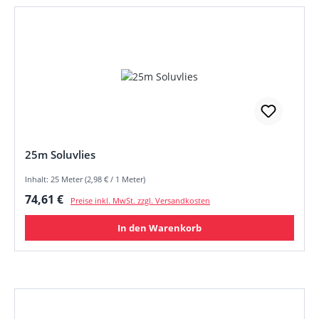
25m Soluvlies
Inhalt: 25 Meter (2,98 € / 1 Meter)
Regulärer Preis:
74,61 €
Preise inkl. MwSt. zzgl. Versandkosten
In den Warenkorb