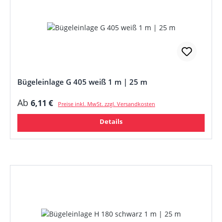
Bügeleinlage G 405 weiß 1 m | 25 m
Regulärer Preis:
Ab
6,11 €
Preise inkl. MwSt. zzgl. Versandkosten
Details