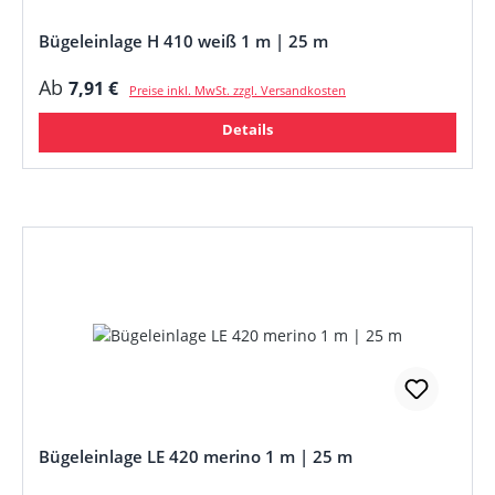
Bügeleinlage H 410 weiß 1 m | 25 m
Regulärer Preis:
Ab
7,91 €
Preise inkl. MwSt. zzgl. Versandkosten
Details
Bügeleinlage LE 420 merino 1 m | 25 m