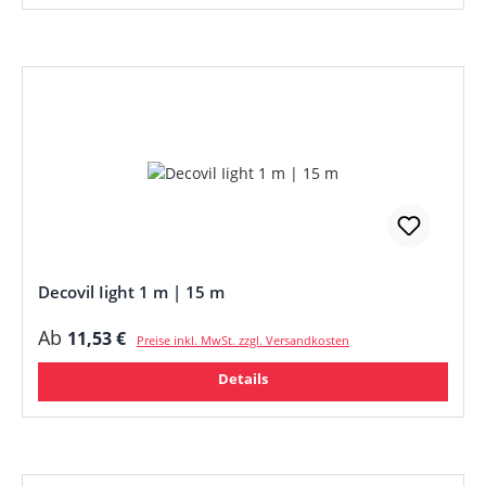
Decovil Iight 1 m | 15 m
Regulärer Preis:
Ab
11,53 €
Preise inkl. MwSt. zzgl. Versandkosten
Details