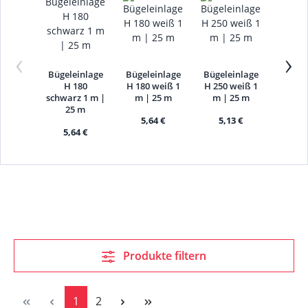
‹
›
Bügeleinlage
Bügeleinlage
Bügeleinlage
Rossh
H 180
H 180 weiß 1
H 250 weiß 1
Einla
schwarz 1 m |
m | 25 m
m | 25 m
160c
25 m
nicht 
5,64 €
5,13 €
Büge
5,64 €
20,88
Produkte filtern
Seite
Seite
1
2