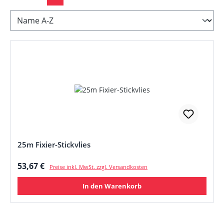
25m Fixier-Stickvlies
Regulärer Preis:
53,67 €
Preise inkl. MwSt. zzgl. Versandkosten
In den Warenkorb