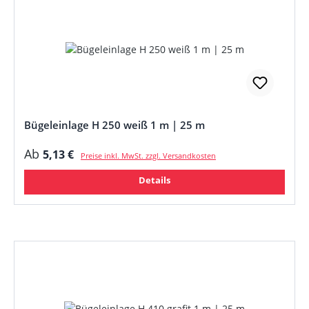
Bügeleinlage H 250 weiß 1 m | 25 m
Regulärer Preis:
Ab
5,13 €
Preise inkl. MwSt. zzgl. Versandkosten
Details