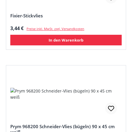
Fixier-Stickvlies
Regulärer Preis:
3,44 €
Preise inkl. MwSt. zzgl. Versandkosten
In den Warenkorb
Prym 968200 Schneider-Vlies (bügeln) 90 x 45 cm