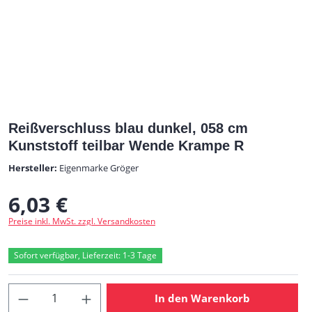
Reißverschluss blau dunkel, 058 cm
Kunststoff teilbar Wende Krampe R
Hersteller:
Eigenmarke Gröger
6,03 €
Regulärer Preis:
Preise inkl. MwSt. zzgl. Versandkosten
Sofort verfügbar, Lieferzeit: 1-3 Tage
Produkt Anzahl: Gib den gewünschten Wert
In den Warenkorb