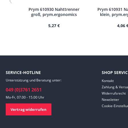
Prym 610930 Nahttrenner
Prym 610931 N
groß, prym.ergonomics
klein, prym.e
5,27 €
4,06 
SERVICE-HOTLINE
SHOP SERVIC
Unterstützung und Beratung unter:
Kontakt
Zahlung & Vers
049 (0)3761 2651
Widerrufsrecht
Mo-Fr, 07.00 - 15.00 Uhr
Newsletter
Cookie-Einstell
Vertrag widerrufen