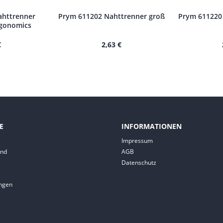
ahttrenner
Prym 611202 Nahttrenner groß
Prym 611220 
rgonomics
€
2,63 €
E
INFORMATIONEN
Impressum
and
AGB
Datenschutz
ungen