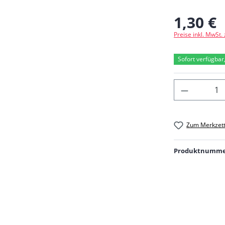
1,30 €
Regulärer Preis
Preise inkl. MwSt.
Sofort verfügbar,
Produkt 
Zum Merkzett
Produktnumme