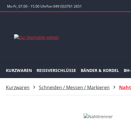
 Hauptinhalt springen
Zur Suche springen
Zur Hauptnavigation springen
Mo-Fr, 07.00 - 15.00 Uhr
Fon 049 (0)3761 2651
KURZWAREN
REISSVERSCHLÜSSE
BÄNDER & KORDEL
BH
Kurzwaren
Schneiden / Messen / Markieren
Naht
Bildergalerie überspringen