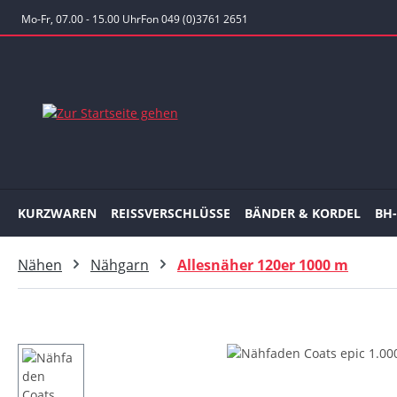
 Hauptinhalt springen
Zur Suche springen
Zur Hauptnavigation springen
Mo-Fr, 07.00 - 15.00 Uhr
Fon 049 (0)3761 2651
KURZWAREN
REISSVERSCHLÜSSE
BÄNDER & KORDEL
BH
Nähen
Nähgarn
Allesnäher 120er 1000 m
Bildergalerie überspringen