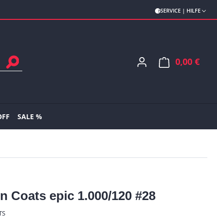
SERVICE | HILFE
0,00 €
Ware
OFF
SALE %
n Coats epic 1.000/120 #28
TS