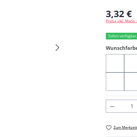
3,32 €
Regulärer Preis
Preise inkl. MwSt.
Sofort verfügbar,
Wunschfarb
08223
0
00538
0
Produkt 
Zum Merkzett