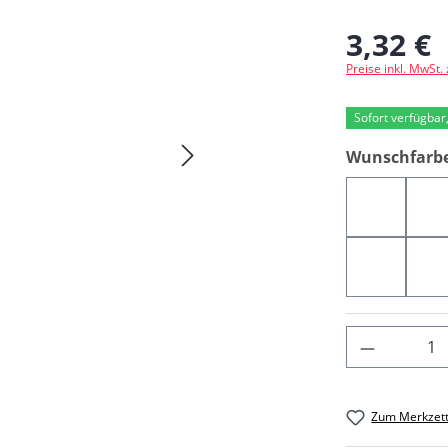
3,32 €
Regulärer Preis
Preise inkl. MwSt.
Sofort verfügbar,
Wunschfarb
08223
0
00538
0
Produkt 
Zum Merkzett