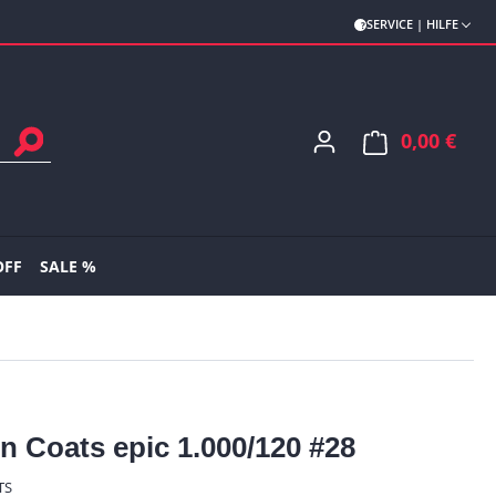
SERVICE | HILFE
0,00 €
Ware
OFF
SALE %
n Coats epic 1.000/120 #28
TS