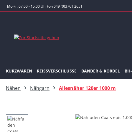
 Hauptinhalt springen
Zur Suche springen
Zur Hauptnavigation springen
Mo-Fr, 07.00 - 15.00 Uhr
Fon 049 (0)3761 2651
KURZWAREN
REISSVERSCHLÜSSE
BÄNDER & KORDEL
BH
Nähen
Nähgarn
Allesnäher 120er 1000 m
Bildergalerie überspringen