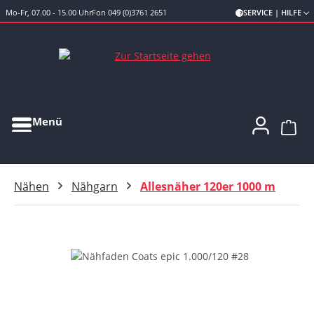
Mo-Fr, 07.00 - 15.00 Uhr
Fon 049 (0)3761 2651
SERVICE | HILFE
Zum Hauptinhalt springen
Menü
Ware
Nähen
Nähgarn
Allesnäher 120er 1000 m
Bildergalerie überspringen