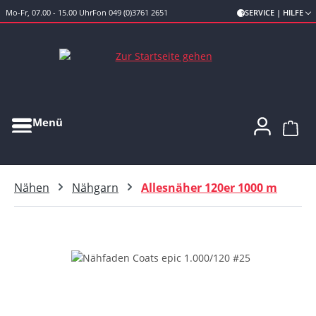
Mo-Fr, 07.00 - 15.00 Uhr
Fon 049 (0)3761 2651
SERVICE | HILFE
Zum Hauptinhalt springen
Menü
Ware
Nähen
Nähgarn
Allesnäher 120er 1000 m
Bildergalerie überspringen