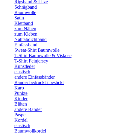
Ripsband & Litze
Schrägband
Baumwolle
Satin
Klettband
zum Nähen
zum Kleben
Nahtabdichtband
Einfassband
Sweat-Shirt Baumwolle
T-Shirt Baumwolle & Viskose
T-Shirt Feinjersey
Kunstleder
elastisch
andere Einfassbänder
Bänder bedruckt / bestickt
Karo
Punkte
Kinder
Blüten
andere Bänder
Paspel
Kordel
elastisch
Baumwollkordel