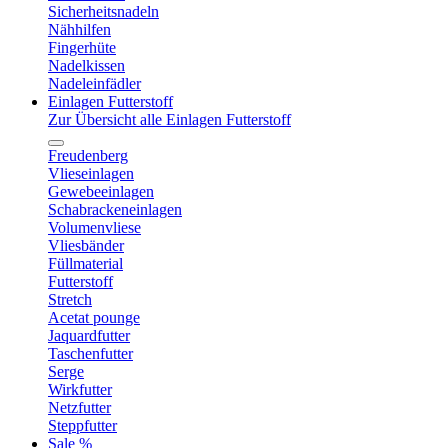
Sicherheitsnadeln
Nähhilfen
Fingerhüte
Nadelkissen
Nadeleinfädler
Einlagen Futterstoff
Zur Übersicht alle Einlagen Futterstoff
Freudenberg
Vlieseinlagen
Gewebeeinlagen
Schabrackeneinlagen
Volumenvliese
Vliesbänder
Füllmaterial
Futterstoff
Stretch
Acetat pounge
Jaquardfutter
Taschenfutter
Serge
Wirkfutter
Netzfutter
Steppfutter
Sale %