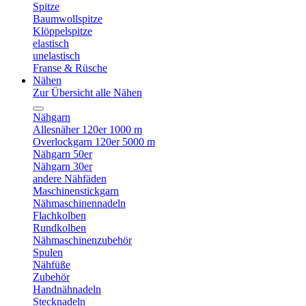
Spitze
Baumwollspitze
Klöppelspitze
elastisch
unelastisch
Franse & Rüsche
Nähen
Zur Übersicht alle Nähen
Nähgarn
Allesnäher 120er 1000 m
Overlockgarn 120er 5000 m
Nähgarn 50er
Nähgarn 30er
andere Nähfäden
Maschinenstickgarn
Nähmaschinennadeln
Flachkolben
Rundkolben
Nähmaschinenzubehör
Spulen
Nähfüße
Zubehör
Handnähnadeln
Stecknadeln