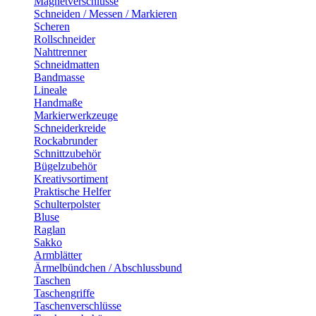
Magnetverschlüsse
Schneiden / Messen / Markieren
Scheren
Rollschneider
Nahttrenner
Schneidmatten
Bandmasse
Lineale
Handmaße
Markierwerkzeuge
Schneiderkreide
Rockabrunder
Schnittzubehör
Bügelzubehör
Kreativsortiment
Praktische Helfer
Schulterpolster
Bluse
Raglan
Sakko
Armblätter
Ärmelbündchen / Abschlussbund
Taschen
Taschengriffe
Taschenverschlüsse