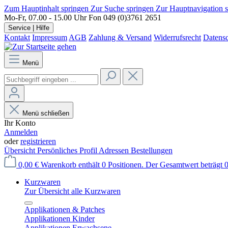
Zum Hauptinhalt springen
Zur Suche springen
Zur Hauptnavigation 
Mo-Fr, 07.00 - 15.00 Uhr
Fon 049 (0)3761 2651
Service | Hilfe
Kontakt
Impressum
AGB
Zahlung & Versand
Widerrufsrecht
Datens
Menü
Menü schließen
Ihr Konto
Anmelden
oder
registrieren
Übersicht
Persönliches Profil
Adressen
Bestellungen
0,00 €
Warenkorb enthält 0 Positionen. Der Gesamtwert beträgt 0
Kurzwaren
Zur Übersicht alle Kurzwaren
Applikationen & Patches
Applikationen Kinder
Applikationen Erwachsene