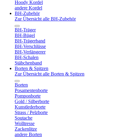
Hoody Kordel
andere Kordel
BH-Zubehör
Zur Übersicht alle BH-Zubehör
BH-Träger
BH-Bügel
BH-Trägerband
BH-Verschlüsse
BH-Verlängerer
BH-Schalen
Stäbchenband
Borten & Spitzen
Zur Übersicht alle Borten & Spitzen
Borten
Posamentenborte
Pomponborte
Gold / Silberborte
Kunstlederborte
Strass / Pelzborte
Soutache
Wolltresse
Zackenlitze
andere Borten