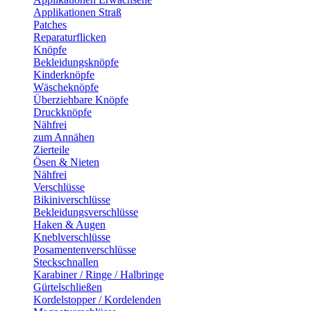
Applikationen Straß
Patches
Reparaturflicken
Knöpfe
Bekleidungsknöpfe
Kinderknöpfe
Wäscheknöpfe
Überziehbare Knöpfe
Druckknöpfe
Nähfrei
zum Annähen
Zierteile
Ösen & Nieten
Nähfrei
Verschlüsse
Bikiniverschlüsse
Bekleidungsverschlüsse
Haken & Augen
Kneblverschlüsse
Posamentenverschlüsse
Steckschnallen
Karabiner / Ringe / Halbringe
Gürtelschließen
Kordelstopper / Kordelenden