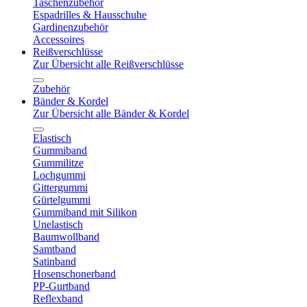
Taschenzubehör
Espadrilles & Hausschuhe
Gardinenzubehör
Accessoires
Reißverschlüsse
Zur Übersicht alle Reißverschlüsse
Zubehör
Bänder & Kordel
Zur Übersicht alle Bänder & Kordel
Elastisch
Gummiband
Gummilitze
Lochgummi
Gittergummi
Gürtelgummi
Gummiband mit Silikon
Unelastisch
Baumwollband
Samtband
Satinband
Hosenschonerband
PP-Gurtband
Reflexband