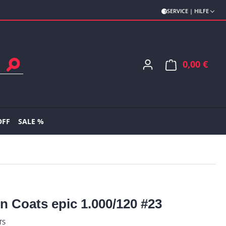
SERVICE | HILFE
0,00 €
Ware
OFF
SALE %
n Coats epic 1.000/120 #23
TS