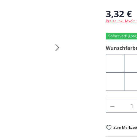
3,32 €
Regulärer Preis
Preise inkl. MwSt.
Sofort verfügbar,
Wunschfarb
05968
0
05324
0
Produkt 
Zum Merkzett