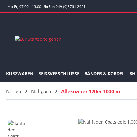
 Hauptinhalt springen
Zur Suche springen
Zur Hauptnavigation springen
Mo-Fr, 07.00 - 15.00 Uhr
Fon 049 (0)3761 2651
KURZWAREN
REISSVERSCHLÜSSE
BÄNDER & KORDEL
BH
Nähen
Nähgarn
Allesnäher 120er 1000 m
Bildergalerie überspringen