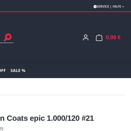
SERVICE | HILFE
0,00 €
Ware
OFF
SALE %
n Coats epic 1.000/120 #21
TS