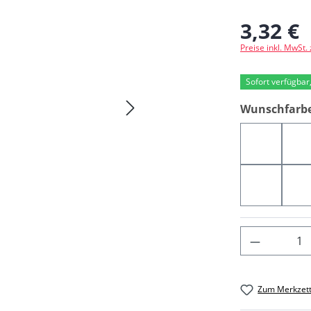
3,32 €
Regulärer Preis
Preise inkl. MwSt.
Sofort verfügbar,
Wunschfarb
110ZY
C
05393
0
Produkt 
Zum Merkzett