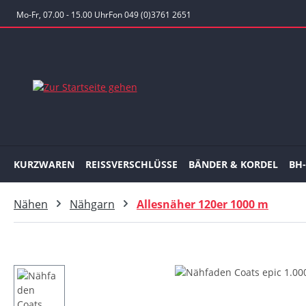
 Hauptinhalt springen
Zur Suche springen
Zur Hauptnavigation springen
Mo-Fr, 07.00 - 15.00 Uhr
Fon 049 (0)3761 2651
KURZWAREN
REISSVERSCHLÜSSE
BÄNDER & KORDEL
BH
Nähen
Nähgarn
Allesnäher 120er 1000 m
Bildergalerie überspringen