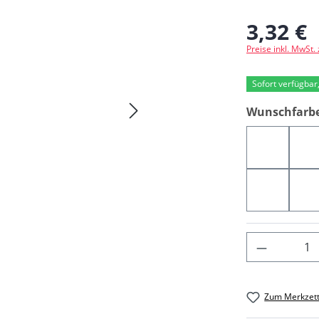
3,32 €
Regulärer Preis
Preise inkl. MwSt.
Sofort verfügbar,
Wunschfarb
06677
0
05109
0
Produkt 
Zum Merkzett