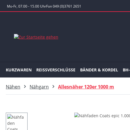
 Hauptinhalt springen
Zur Suche springen
Zur Hauptnavigation springen
Mo-Fr, 07.00 - 15.00 Uhr
Fon 049 (0)3761 2651
KURZWAREN
REISSVERSCHLÜSSE
BÄNDER & KORDEL
BH
Nähen
Nähgarn
Allesnäher 120er 1000 m
Bildergalerie überspringen