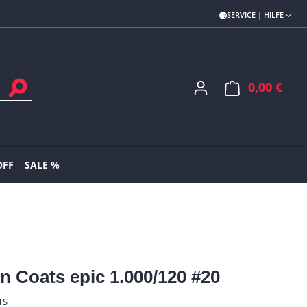
SERVICE | HILFE
0,00 €
Ware
OFF
SALE %
n Coats epic 1.000/120 #20
TS