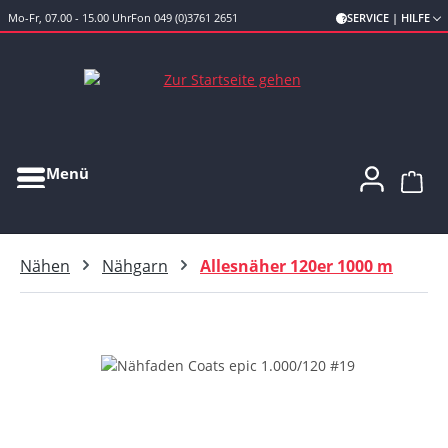
Mo-Fr, 07.00 - 15.00 Uhr
Fon 049 (0)3761 2651
SERVICE | HILFE
Zum Hauptinhalt springen
Menü
Ware
Nähen
Nähgarn
Allesnäher 120er 1000 m
Bildergalerie überspringen