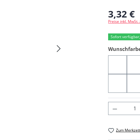
3,32 €
Regulärer Preis
Preise inkl. MwSt.
Sofort verfügbar,
Wunschfarb
07912
0
06904
0
Produkt 
Zum Merkzett