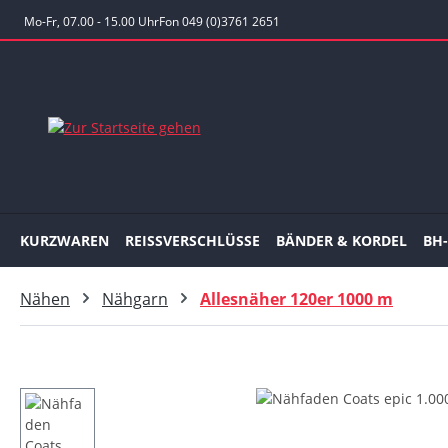
 Hauptinhalt springen
Zur Suche springen
Zur Hauptnavigation springen
Mo-Fr, 07.00 - 15.00 Uhr
Fon 049 (0)3761 2651
KURZWAREN
REISSVERSCHLÜSSE
BÄNDER & KORDEL
BH
Nähen
Nähgarn
Allesnäher 120er 1000 m
Bildergalerie überspringen