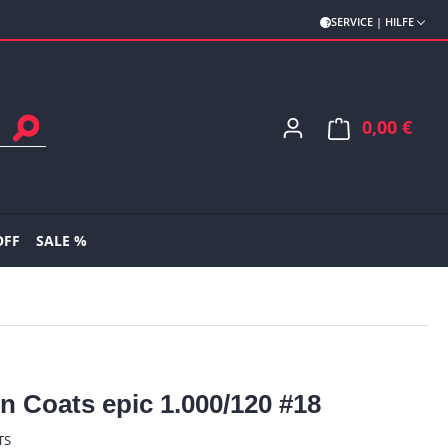
SERVICE | HILFE
0,00 €
Ware
OFF
SALE %
n Coats epic 1.000/120 #18
TS