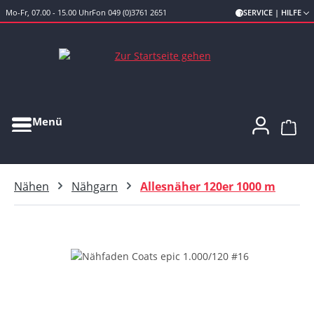
Mo-Fr, 07.00 - 15.00 Uhr
Fon 049 (0)3761 2651
SERVICE | HILFE
Zum Hauptinhalt springen
Menü
Ware
Nähen
Nähgarn
Allesnäher 120er 1000 m
Bildergalerie überspringen