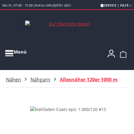
Mo-Fr, 07.00 - 15.00 Uhr
Fon 049 (0)3761 2651
SERVICE | HILFE
Zum Hauptinhalt springen
Menü
Ware
Nähen
Nähgarn
Allesnäher 120er 1000 m
Bildergalerie überspringen