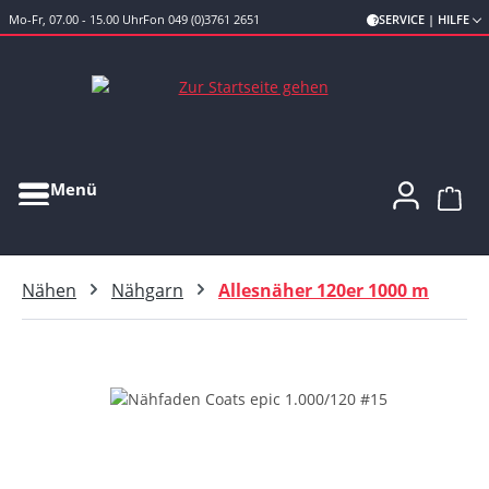
Mo-Fr, 07.00 - 15.00 Uhr
Fon 049 (0)3761 2651
SERVICE | HILFE
Zum Hauptinhalt springen
Menü
Ware
Nähen
Nähgarn
Allesnäher 120er 1000 m
Bildergalerie überspringen