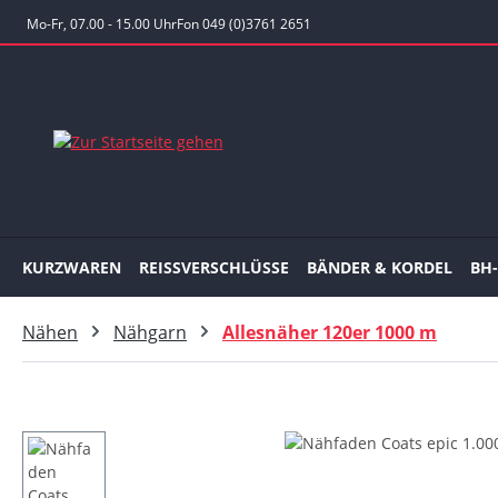
 Hauptinhalt springen
Zur Suche springen
Zur Hauptnavigation springen
Mo-Fr, 07.00 - 15.00 Uhr
Fon 049 (0)3761 2651
KURZWAREN
REISSVERSCHLÜSSE
BÄNDER & KORDEL
BH
Nähen
Nähgarn
Allesnäher 120er 1000 m
Bildergalerie überspringen