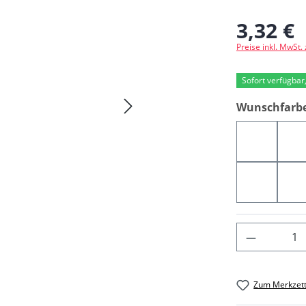
3,32 €
Regulärer Preis
Preise inkl. MwSt.
Sofort verfügbar,
Wunschfarb
07183
0
07110
0
Produkt 
Zum Merkzett