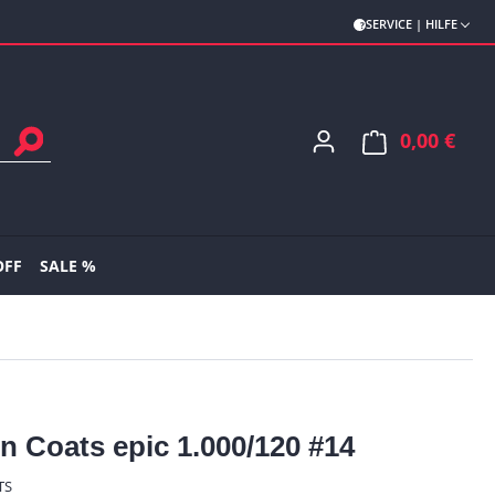
SERVICE | HILFE
0,00 €
Ware
OFF
SALE %
n Coats epic 1.000/120 #14
TS