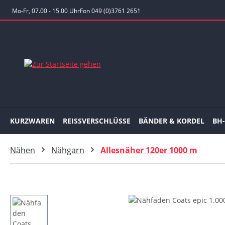
 Hauptinhalt springen
Zur Suche springen
Zur Hauptnavigation springen
Mo-Fr, 07.00 - 15.00 Uhr
Fon 049 (0)3761 2651
KURZWAREN
REISSVERSCHLÜSSE
BÄNDER & KORDEL
BH
Nähen
Nähgarn
Allesnäher 120er 1000 m
Bildergalerie überspringen