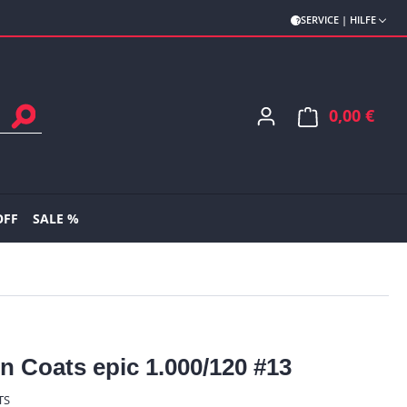
SERVICE | HILFE
0,00 €
Ware
OFF
SALE %
n Coats epic 1.000/120 #13
TS