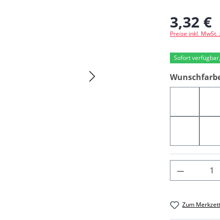
3,32 €
Regulärer Preis
Preise inkl. MwSt.
Sofort verfügbar,
Wunschfarb
04663
0
07144
0
Produkt 
Zum Merkzett