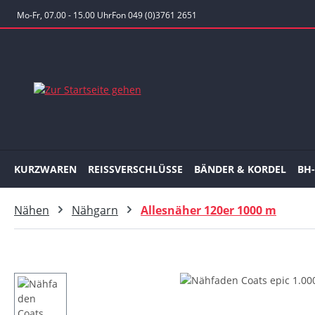
 Hauptinhalt springen
Zur Suche springen
Zur Hauptnavigation springen
Mo-Fr, 07.00 - 15.00 Uhr
Fon 049 (0)3761 2651
KURZWAREN
REISSVERSCHLÜSSE
BÄNDER & KORDEL
BH
Nähen
Nähgarn
Allesnäher 120er 1000 m
Bildergalerie überspringen