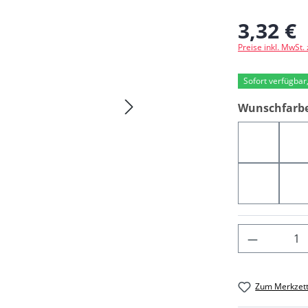
3,32 €
Regulärer Preis
Preise inkl. MwSt.
Sofort verfügbar,
Wunschfarb
04363
0
04989
0
Produkt 
Zum Merkzett