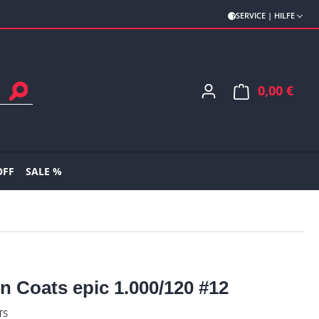
SERVICE | HILFE
0,00 €
Ware
OFF
SALE %
n Coats epic 1.000/120 #12
TS