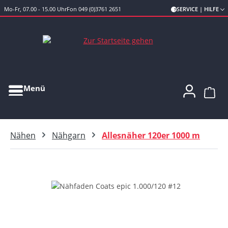
Mo-Fr, 07.00 - 15.00 Uhr
Fon 049 (0)3761 2651
SERVICE | HILFE
Zum Hauptinhalt springen
Menü
Ware
Nähen
Nähgarn
Allesnäher 120er 1000 m
Bildergalerie überspringen