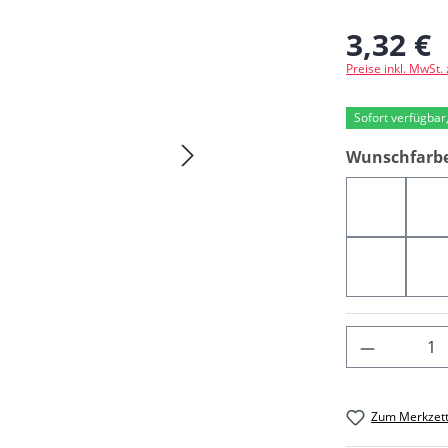
3,32 €
Regulärer Preis
Preise inkl. MwSt.
Sofort verfügbar,
Wunschfarb
03368
0
04121
0
Produkt 
Zum Merkzett