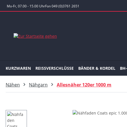
 Hauptinhalt springen
Zur Suche springen
Zur Hauptnavigation springen
Mo-Fr, 07.00 - 15.00 Uhr
Fon 049 (0)3761 2651
KURZWAREN
REISSVERSCHLÜSSE
BÄNDER & KORDEL
BH
Nähen
Nähgarn
Allesnäher 120er 1000 m
Bildergalerie überspringen