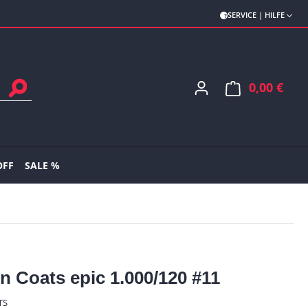
SERVICE | HILFE
0,00 €
Ware
OFF
SALE %
n Coats epic 1.000/120 #11
TS