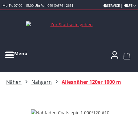
Mo-Fr, 07.00 - 15.00 Uhr
Fon 049 (0)3761 2651
SERVICE | HILFE
Zum Hauptinhalt springen
Menü
Ware
Nähen
Nähgarn
Allesnäher 120er 1000 m
Bildergalerie überspringen