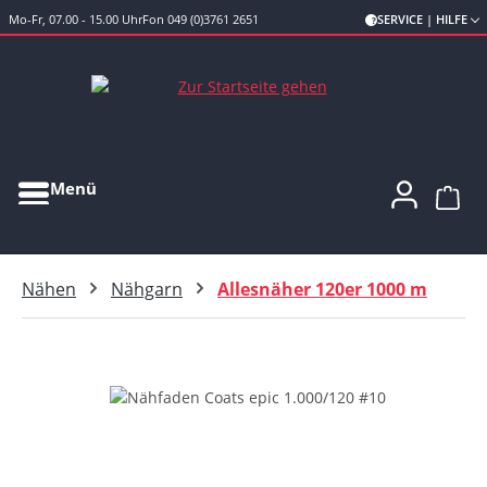
Mo-Fr, 07.00 - 15.00 Uhr
Fon 049 (0)3761 2651
SERVICE | HILFE
Zum Hauptinhalt springen
Menü
Ware
Nähen
Nähgarn
Allesnäher 120er 1000 m
Bildergalerie überspringen