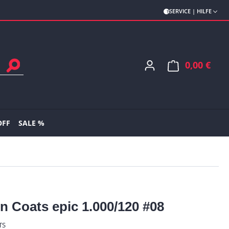
SERVICE | HILFE
0,00 €
Ware
OFF
SALE %
n Coats epic 1.000/120 #08
TS