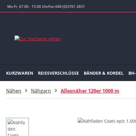
 Hauptinhalt springen
Zur Suche springen
Zur Hauptnavigation springen
Mo-Fr, 07.00 - 15.00 Uhr
Fon 049 (0)3761 2651
KURZWAREN
REISSVERSCHLÜSSE
BÄNDER & KORDEL
BH
Nähen
Nähgarn
Allesnäher 120er 1000 m
Bildergalerie überspringen