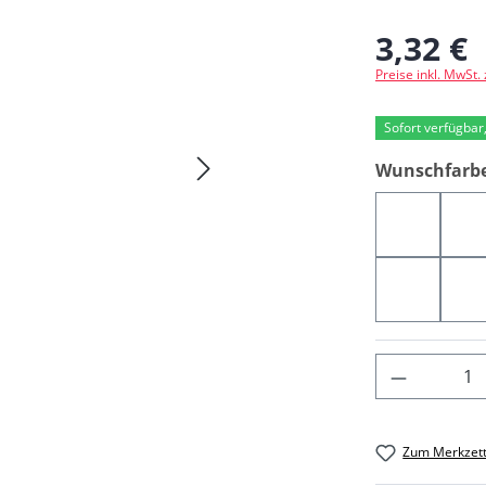
3,32 €
Regulärer Preis
Preise inkl. MwSt.
Sofort verfügbar,
Wunschfarb
03945
0
03173
0
Produkt 
Zum Merkzett