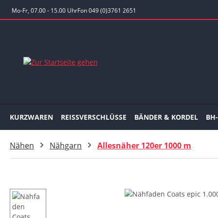
 Hauptinhalt springen
Zur Suche springen
Zur Hauptnavigation springen
Mo-Fr, 07.00 - 15.00 Uhr
Fon 049 (0)3761 2651
KURZWAREN
REISSVERSCHLÜSSE
BÄNDER & KORDEL
BH
Nähen
Nähgarn
Allesnäher 120er 1000 m
Bildergalerie überspringen