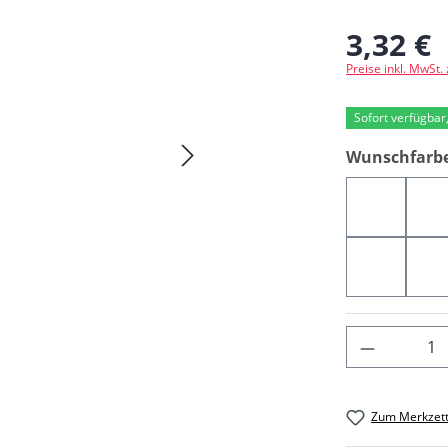
3,32 €
Regulärer Preis
Preise inkl. MwSt.
Sofort verfügbar,
Wunschfarb
03812
0
03828
0
Produkt 
Zum Merkzett