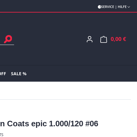
SERVICE | HILFE
0,00 €
Ware
OFF
SALE %
n Coats epic 1.000/120 #06
TS