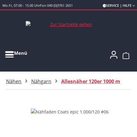
Mo-Fr, 07.00 - 15.00 Uhr
Fon 049 (0)3761 2651
SERVICE | HILFE
Zum Hauptinhalt springen
Menü
Ware
Nähen
Nähgarn
Allesnäher 120er 1000 m
Bildergalerie überspringen