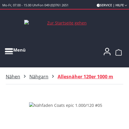
Mo-Fr, 07.00 - 15.00 Uhr
Fon 049 (0)3761 2651
SERVICE | HILFE
Zum Hauptinhalt springen
Menü
Ware
Nähen
Nähgarn
Allesnäher 120er 1000 m
Bildergalerie überspringen