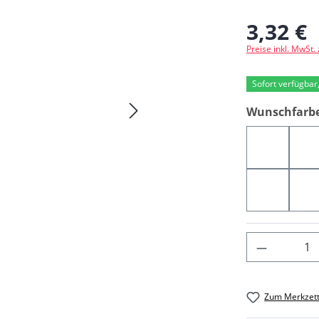
3,32 €
Regulärer Preis
Preise inkl. MwSt.
Sofort verfügbar,
Wunschfarb
581YQ
0
008YR
1
Produkt 
Zum Merkzett