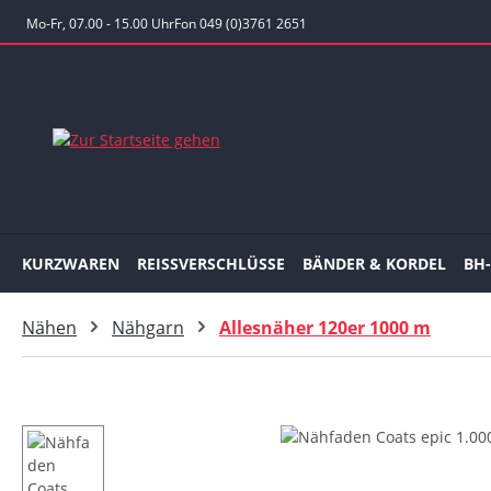
 Hauptinhalt springen
Zur Suche springen
Zur Hauptnavigation springen
Mo-Fr, 07.00 - 15.00 Uhr
Fon 049 (0)3761 2651
KURZWAREN
REISSVERSCHLÜSSE
BÄNDER & KORDEL
BH
Nähen
Nähgarn
Allesnäher 120er 1000 m
Bildergalerie überspringen