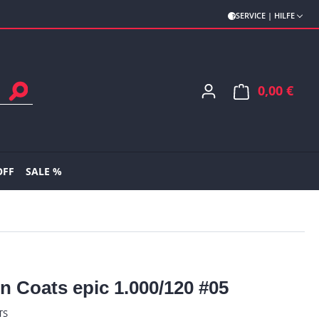
SERVICE | HILFE
0,00 €
Ware
OFF
SALE %
n Coats epic 1.000/120 #05
TS