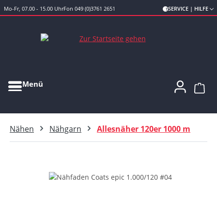
Mo-Fr, 07.00 - 15.00 Uhr
Fon 049 (0)3761 2651
SERVICE | HILFE
Zum Hauptinhalt springen
Menü
Ware
Nähen
Nähgarn
Allesnäher 120er 1000 m
Bildergalerie überspringen