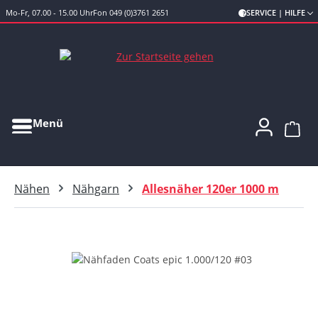
Mo-Fr, 07.00 - 15.00 Uhr
Fon 049 (0)3761 2651
SERVICE | HILFE
Zum Hauptinhalt springen
Menü
Ware
Nähen
Nähgarn
Allesnäher 120er 1000 m
Bildergalerie überspringen