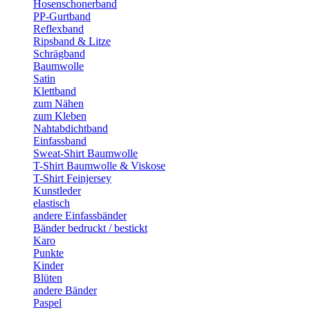
Hosenschonerband
PP-Gurtband
Reflexband
Ripsband & Litze
Schrägband
Baumwolle
Satin
Klettband
zum Nähen
zum Kleben
Nahtabdichtband
Einfassband
Sweat-Shirt Baumwolle
T-Shirt Baumwolle & Viskose
T-Shirt Feinjersey
Kunstleder
elastisch
andere Einfassbänder
Bänder bedruckt / bestickt
Karo
Punkte
Kinder
Blüten
andere Bänder
Paspel