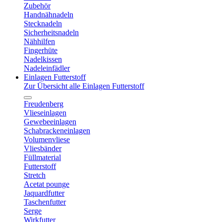
Zubehör
Handnähnadeln
Stecknadeln
Sicherheitsnadeln
Nähhilfen
Fingerhüte
Nadelkissen
Nadeleinfädler
Einlagen Futterstoff
Zur Übersicht alle Einlagen Futterstoff
Freudenberg
Vlieseinlagen
Gewebeeinlagen
Schabrackeneinlagen
Volumenvliese
Vliesbänder
Füllmaterial
Futterstoff
Stretch
Acetat pounge
Jaquardfutter
Taschenfutter
Serge
Wirkfutter