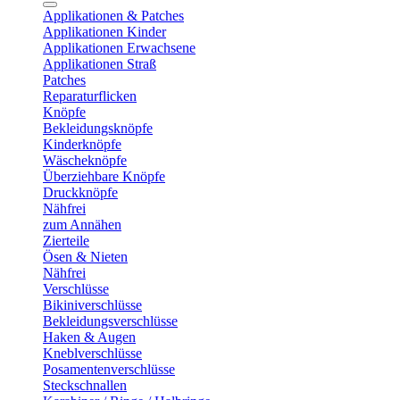
Applikationen & Patches
Applikationen Kinder
Applikationen Erwachsene
Applikationen Straß
Patches
Reparaturflicken
Knöpfe
Bekleidungsknöpfe
Kinderknöpfe
Wäscheknöpfe
Überziehbare Knöpfe
Druckknöpfe
Nähfrei
zum Annähen
Zierteile
Ösen & Nieten
Nähfrei
Verschlüsse
Bikiniverschlüsse
Bekleidungsverschlüsse
Haken & Augen
Kneblverschlüsse
Posamentenverschlüsse
Steckschnallen