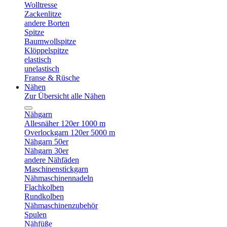
Wolltresse
Zackenlitze
andere Borten
Spitze
Baumwollspitze
Klöppelspitze
elastisch
unelastisch
Franse & Rüsche
Nähen
Zur Übersicht alle Nähen
Nähgarn
Allesnäher 120er 1000 m
Overlockgarn 120er 5000 m
Nähgarn 50er
Nähgarn 30er
andere Nähfäden
Maschinenstickgarn
Nähmaschinennadeln
Flachkolben
Rundkolben
Nähmaschinenzubehör
Spulen
Nähfüße