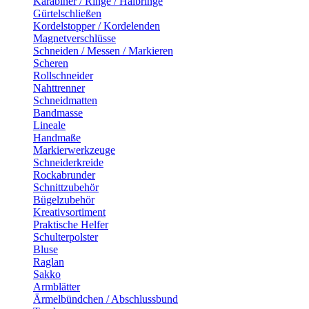
Karabiner / Ringe / Halbringe
Gürtelschließen
Kordelstopper / Kordelenden
Magnetverschlüsse
Schneiden / Messen / Markieren
Scheren
Rollschneider
Nahttrenner
Schneidmatten
Bandmasse
Lineale
Handmaße
Markierwerkzeuge
Schneiderkreide
Rockabrunder
Schnittzubehör
Bügelzubehör
Kreativsortiment
Praktische Helfer
Schulterpolster
Bluse
Raglan
Sakko
Armblätter
Ärmelbündchen / Abschlussbund