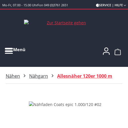
Mo-Fr, 07.00 - 15.00 Uhr
Fon 049 (0)3761 2651
SERVICE | HILFE
Zum Hauptinhalt springen
Menü
Ware
Nähen
Nähgarn
Allesnäher 120er 1000 m
Bildergalerie überspringen