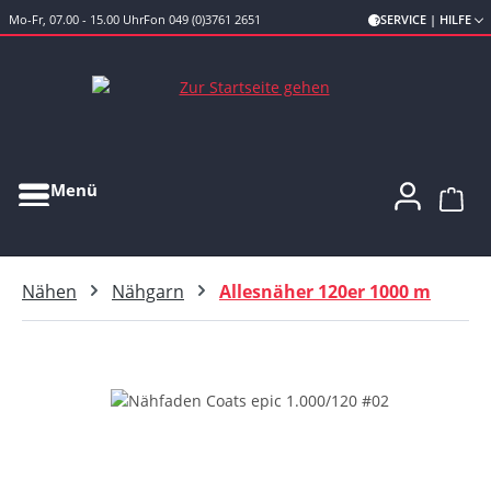
Mo-Fr, 07.00 - 15.00 Uhr
Fon 049 (0)3761 2651
SERVICE | HILFE
Zum Hauptinhalt springen
Menü
Ware
Nähen
Nähgarn
Allesnäher 120er 1000 m
Bildergalerie überspringen