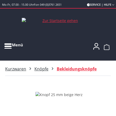
Mo-Fr, 07.00 - 15.00 Uhr
Fon 049 (0)3761 2651
SERVICE | HILFE
Zum Hauptinhalt springen
Menü
Ware
Kurzwaren
Knöpfe
Bekleidungsknöpfe
Bildergalerie überspringen