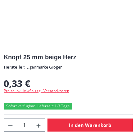
Knopf 25 mm beige Herz
Hersteller:
Eigenmarke Gröger
0,33 €
Regulärer Preis:
Preise inkl. MwSt. zzgl. Versandkosten
Sofort verfügbar, Lieferzeit: 1-3 Tage
Produkt Anzahl: Gib den gewünschten Wert
In den Warenkorb