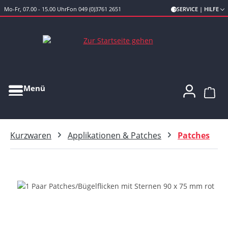
Mo-Fr, 07.00 - 15.00 Uhr
Fon 049 (0)3761 2651
SERVICE | HILFE
Zum Hauptinhalt springen
Menü
Ware
Kurzwaren
Applikationen & Patches
Patches
Bildergalerie überspringen