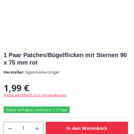
1 Paar Patches/Bügelflicken mit Sternen 90
x 75 mm rot
Hersteller:
Eigenmarke Gröger
1,99 €
Regulärer Preis:
Preise inkl. MwSt. zzgl. Versandkosten
Sofort verfügbar, Lieferzeit: 1-3 Tage
Produkt Anzahl: Gib den gewünschten Wert
In den Warenkorb