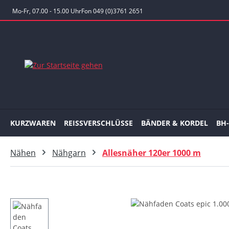
 Hauptinhalt springen
Zur Suche springen
Zur Hauptnavigation springen
Mo-Fr, 07.00 - 15.00 Uhr
Fon 049 (0)3761 2651
KURZWAREN
REISSVERSCHLÜSSE
BÄNDER & KORDEL
BH
Nähen
Nähgarn
Allesnäher 120er 1000 m
Bildergalerie überspringen