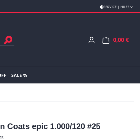
SERVICE | HILFE
0,00 €
Ware
OFF
SALE %
n Coats epic 1.000/120 #25
TS