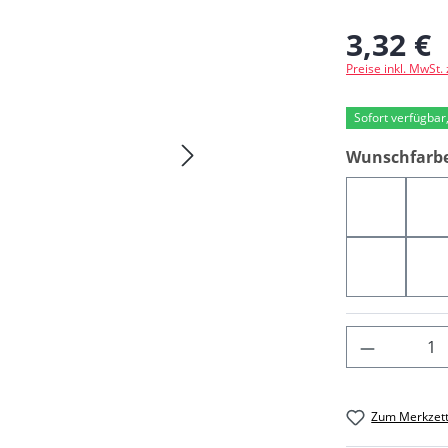
3,32 €
Regulärer Preis
Preise inkl. MwSt.
Sofort verfügbar,
Wunschfarb
05925
0
00512
0
Produkt 
Zum Merkzett